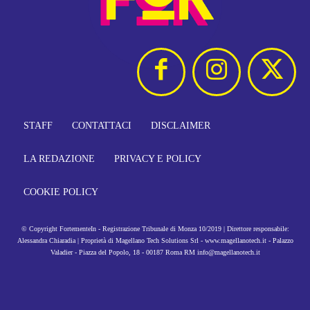
STAFF
CONTATTACI
DISCLAIMER
LA REDAZIONE
PRIVACY E POLICY
COOKIE POLICY
© Copyright FortementeIn - Registrazione Tribunale di Monza 10/2019 | Direttore responsabile:
Alessandra Chiaradia | Proprietà di Magellano Tech Solutions Srl - www.magellanotech.it - Palazzo
Valadier - Piazza del Popolo, 18 - 00187 Roma RM info@magellanotech.it