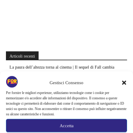
Articoli recenti
La paura dell’altezza torna al cinema | Il sequel di Fall cambia
scenario: una nuova sfida senza via di fuga
Gestisci Consenso
Sony ferma i film sui personaggi di Spider-Man, nessun nuovo
progetto è in sviluppo: cosa resta dell’esperimento
Per fornire le migliori esperienze, utilizziamo tecnologie come i cookie per
memorizzare e/o accedere alle informazioni del dispositivo. Il consenso a queste
tecnologie ci permetterà di elaborare dati come il comportamento di navigazione o ID
Netflix saluta 16 titoli ad agosto 2026 | 3 serie e 13 film lasciano il
unici su questo sito. Non acconsentire o ritirare il consenso può influire negativamente
catalogo: le date da segnare per l’ultimo rewatch
su alcune caratteristiche e funzioni.
Netflix indaga sul lato oscuro del pollo fritto | Mo Gilligan affronta
Accetta
84 pasti in 28 giorni: da guardare subito