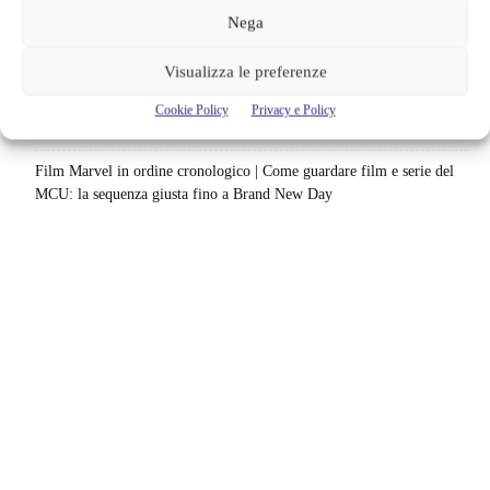
Nega
Uno splendido errore 3 arriva su Netflix, l’ora esatta del debutto in
italia: quando saranno disponibili gli episodi
Visualizza le preferenze
Agosto 2026 si accende in streaming | Oltre 40 serie tra grandi ritorni
Cookie Policy
Privacy e Policy
e debutti: gli appuntamenti da non perdere
Film Marvel in ordine cronologico | Come guardare film e serie del
MCU: la sequenza giusta fino a Brand New Day