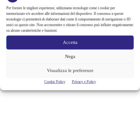
AL MUSEO DEL NOVECENTO LA
Per fornire le migliori esperienze, utilizziamo tecnologie come i cookie per
MOSTRA CHE LO DIMOSTRA
memorizzare e/o accedere alle informazioni del dispositivo. Il consenso a queste
tecnologie ci permetterà di elaborare dati come il comportamento di navigazione o ID
unici su questo sito. Non acconsentire o ritirare il consenso può influire negativamente
L’intelligenza non ha sesso, il talento neppure. Non lo si ripete mai
su alcune caratteristiche e funzioni.
abbastanza e, da oggi, c’è anche una mostra a ricordarlo. Ha il titolo,
appunto, L’intelligenza non ha sesso. Adriana Bisi Fabbri e la rete delle
Accetta
arti. E fino all’8 marzo 2020, la si potrà visitare al Museo del
Novecento, grazie alla cura di Giovanna Ginex e Danka...
Nega
Maria Francesca Moro
Visualizza le preferenze
Cookie Policy
Privacy e Policy