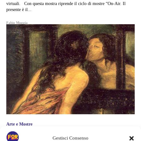
virtuali. Con questa mostra riprende il ciclo di mostre “On-Air. Il
presente è il...
Fabio Muggia
Arte e Mostre
L’INTELLIGENZA NON HA SESSO:
Gestisci Consenso