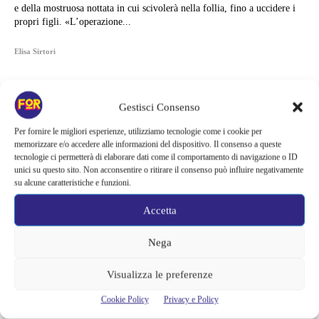
e della mostruosa nottata in cui scivolerà nella follia, fino a uccidere i
propri figli. «L’operazione...
Elisa Sirtori
Gestisci Consenso
Per fornire le migliori esperienze, utilizziamo tecnologie come i cookie per
memorizzare e/o accedere alle informazioni del dispositivo. Il consenso a queste
tecnologie ci permetterà di elaborare dati come il comportamento di navigazione o ID
unici su questo sito. Non acconsentire o ritirare il consenso può influire negativamente
su alcune caratteristiche e funzioni.
Accetta
Nega
Articoli recenti
Visualizza le preferenze
La paura dell’altezza torna al cinema | Il sequel di Fall cambia
Cookie Policy
Privacy e Policy
scenario: una nuova sfida senza via di fuga