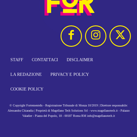
STAFF
CONTATTACI
DISCLAIMER
LA REDAZIONE
PRIVACY E POLICY
COOKIE POLICY
© Copyright FortementeIn - Registrazione Tribunale di Monza 10/2019 | Direttore responsabile:
Alessandra Chiaradia | Proprietà di Magellano Tech Solutions Srl - www.magellanotech.it - Palazzo
Valadier - Piazza del Popolo, 18 - 00187 Roma RM info@magellanotech.it