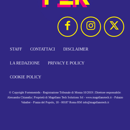
STAFF
CONTATTACI
DISCLAIMER
LA REDAZIONE
PRIVACY E POLICY
COOKIE POLICY
© Copyright FortementeIn - Registrazione Tribunale di Monza 10/2019 | Direttore responsabile:
Alessandra Chiaradia | Proprietà di Magellano Tech Solutions Srl - www.magellanotech.it - Palazzo
Valadier - Piazza del Popolo, 18 - 00187 Roma RM info@magellanotech.it