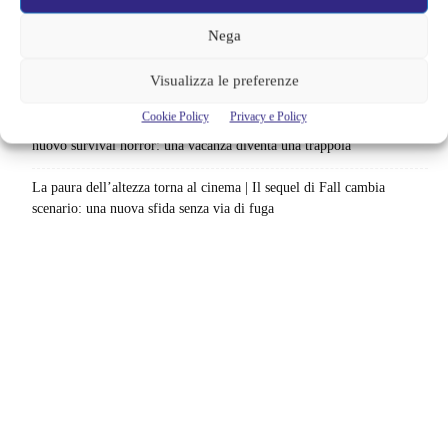
alimenta una nuova teoria: il dettaglio che coinvolge i due più amati
Nega
Barbie 2 rischia di saltare | Warner Bros. ha pochi mesi per trovare un
Visualizza le preferenze
accordo: il dubbio che divide Hollywood
Cookie Policy
Privacy e Policy
La bocca del diavolo arriva su Prime Video, squali e claustrofobia nel
nuovo survival horror: una vacanza diventa una trappola
La paura dell’altezza torna al cinema | Il sequel di Fall cambia
scenario: una nuova sfida senza via di fuga