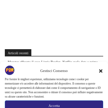
Articoli recenti
Monster affronta il caso Lizzie Borden, Netflix svela data e prime
immagini: cosa anticipano sulla nuova stagione
Gestisci Consenso
Ready Player Two torna a dare segnali di vita | Zak Penn conferma il
Per fornire le migliori esperienze, utilizziamo tecnologie come i cookie per
lavoro sul sequel: cosa manca per far partire il film
memorizzare e/o accedere alle informazioni del dispositivo. Il consenso a queste
tecnologie ci permetterà di elaborare dati come il comportamento di navigazione o ID
unici su questo sito. Non acconsentire o ritirare il consenso può influire negativamente
Sky e NOW svelano le uscite di agosto 2026 | Serie, film e
su alcune caratteristiche e funzioni.
documentari in arrivo: i titoli da non perdere
Accetta
Spider-Man: Brand New Day riapre una vecchia ferita | Il finale