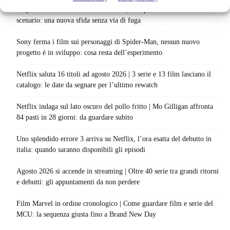
La paura dell’altezza torna al cinema | Il sequel di Fall cambia
scenario: una nuova sfida senza via di fuga
Sony ferma i film sui personaggi di Spider-Man, nessun nuovo
progetto è in sviluppo: cosa resta dell’esperimento
Netflix saluta 16 titoli ad agosto 2026 | 3 serie e 13 film lasciano il
catalogo: le date da segnare per l’ultimo rewatch
Netflix indaga sul lato oscuro del pollo fritto | Mo Gilligan affronta
84 pasti in 28 giorni: da guardare subito
Uno splendido errore 3 arriva su Netflix, l’ora esatta del debutto in
italia: quando saranno disponibili gli episodi
Agosto 2026 si accende in streaming | Oltre 40 serie tra grandi ritorni
e debutti: gli appuntamenti da non perdere
Film Marvel in ordine cronologico | Come guardare film e serie del
MCU: la sequenza giusta fino a Brand New Day