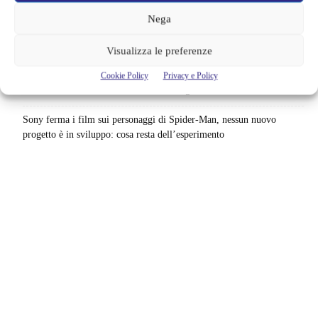
accordo: il dubbio che divide Hollywood
Nega
La bocca del diavolo arriva su Prime Video, squali e claustrofobia nel
nuovo survival horror: una vacanza diventa una trappola
Visualizza le preferenze
La paura dell’altezza torna al cinema | Il sequel di Fall cambia
Cookie Policy
Privacy e Policy
scenario: una nuova sfida senza via di fuga
Sony ferma i film sui personaggi di Spider-Man, nessun nuovo
progetto è in sviluppo: cosa resta dell’esperimento