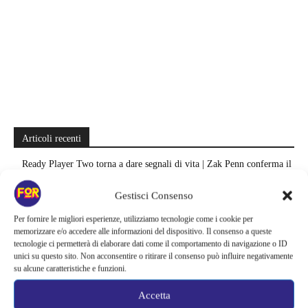
Articoli recenti
Ready Player Two torna a dare segnali di vita | Zak Penn conferma il
lavoro sul sequel: cosa manca per far partire il film
Gestisci Consenso
Sky e NOW svelano le uscite di agosto 2026 | Serie, film e
Per fornire le migliori esperienze, utilizziamo tecnologie come i cookie per
documentari in arrivo: i titoli da non perdere
memorizzare e/o accedere alle informazioni del dispositivo. Il consenso a queste
tecnologie ci permetterà di elaborare dati come il comportamento di navigazione o ID
Spider-Man: Brand New Day riapre una vecchia ferita | Il finale
unici su questo sito. Non acconsentire o ritirare il consenso può influire negativamente
alimenta una nuova teoria: il dettaglio che coinvolge i due più amati
su alcune caratteristiche e funzioni.
Barbie 2 rischia di saltare | Warner Bros. ha pochi mesi per trovare un
Accetta