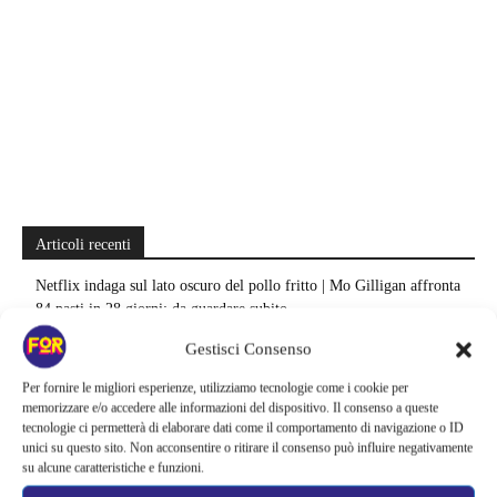
Articoli recenti
Netflix indaga sul lato oscuro del pollo fritto | Mo Gilligan affronta
84 pasti in 28 giorni: da guardare subito
Gestisci Consenso
Uno splendido errore 3 arriva su Netflix, l’ora esatta del debutto in
italia: quando saranno disponibili gli episodi
Per fornire le migliori esperienze, utilizziamo tecnologie come i cookie per
memorizzare e/o accedere alle informazioni del dispositivo. Il consenso a queste
Agosto 2026 si accende in streaming | Oltre 40 serie tra grandi ritorni
tecnologie ci permetterà di elaborare dati come il comportamento di navigazione o ID
unici su questo sito. Non acconsentire o ritirare il consenso può influire negativamente
e debutti: gli appuntamenti da non perdere
su alcune caratteristiche e funzioni.
Film Marvel in ordine cronologico | Come guardare film e serie del