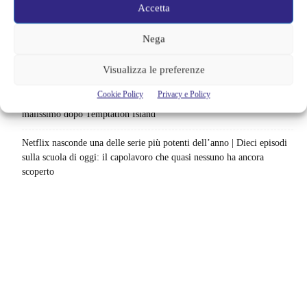
Accetta
MCU: la sequenza giusta fino a Brand New Day
Nega
Su Disney+ arriva un thriller che non fa sconti | Otto episodi tra
potere, violenza e vendetta: per chi è incuriosito dal caso Epstein
Visualizza le preferenze
questo è perfetto
Cookie Policy
Privacy e Policy
Soraya è devastana, la notizia su Cristian è gravissima | È finita
malissimo dopo Temptation Island
Netflix nasconde una delle serie più potenti dell’anno | Dieci episodi
sulla scuola di oggi: il capolavoro che quasi nessuno ha ancora
scoperto