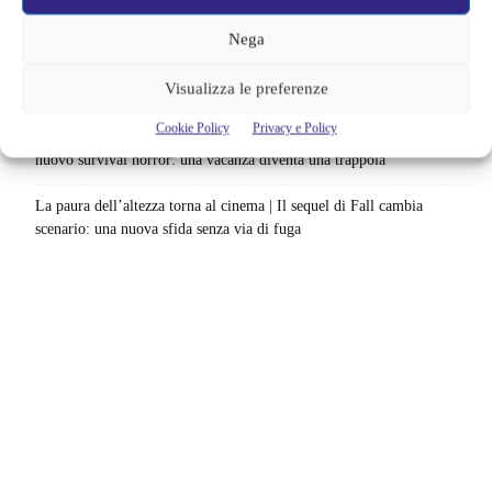
alimenta una nuova teoria: il dettaglio che coinvolge i due più amati
Nega
Barbie 2 rischia di saltare | Warner Bros. ha pochi mesi per trovare un
Visualizza le preferenze
accordo: il dubbio che divide Hollywood
Cookie Policy
Privacy e Policy
La bocca del diavolo arriva su Prime Video, squali e claustrofobia nel
nuovo survival horror: una vacanza diventa una trappola
La paura dell’altezza torna al cinema | Il sequel di Fall cambia
scenario: una nuova sfida senza via di fuga