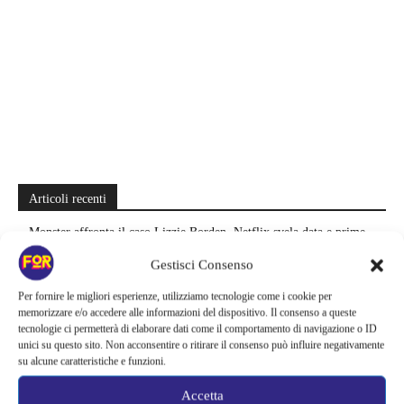
Articoli recenti
Monster affronta il caso Lizzie Borden, Netflix svela data e prime
immagini: cosa anticipano sulla nuova stagione
Gestisci Consenso
Ready Player Two torna a dare segnali di vita | Zak Penn conferma il
Per fornire le migliori esperienze, utilizziamo tecnologie come i cookie per
lavoro sul sequel: cosa manca per far partire il film
memorizzare e/o accedere alle informazioni del dispositivo. Il consenso a queste
tecnologie ci permetterà di elaborare dati come il comportamento di navigazione o ID
unici su questo sito. Non acconsentire o ritirare il consenso può influire negativamente
Sky e NOW svelano le uscite di agosto 2026 | Serie, film e
su alcune caratteristiche e funzioni.
documentari in arrivo: i titoli da non perdere
Accetta
Spider-Man: Brand New Day riapre una vecchia ferita | Il finale