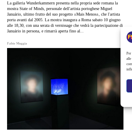
La galleria Wunderkammern presenta nella propria sede romana la
mostra State of Minds, personale dell'artista portoghese Miguel
Januário, ultimo frutto del suo progetto ±Mais Menos±, che l'artista
porta avanti dal 2005. La mostra inaugura a Roma sabato 10 giugno
alle 18,30, con una serata di vernissage che vedrà la partecipazione di
Januário in persona, e rimarrà aperta fino al...
Fabio Muggia
Per 
alle
com
infl