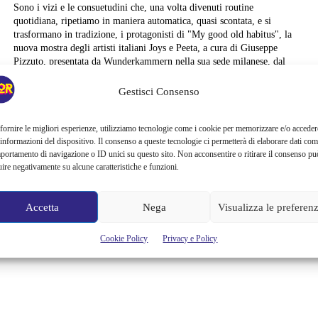
Sono i vizi e le consuetudini che, una volta divenuti routine
quotidiana, ripetiamo in maniera automatica, quasi scontata, e si
trasformano in tradizione, i protagonisti di "My good old habitus", la
nuova mostra degli artisti italiani Joys e Peeta, a cura di Giuseppe
Pizzuto, presentata da Wunderkammern nella sua sede milanese, dal
10 maggio al 10 giugno 2016. Joys, padovano...
Gestisci Consenso
Cristina Canci
fornire le migliori esperienze, utilizziamo tecnologie come i cookie per memorizzare e/o acceder
 informazioni del dispositivo. Il consenso a queste tecnologie ci permetterà di elaborare dati com
portamento di navigazione o ID unici su questo sito. Non acconsentire o ritirare il consenso pu
uire negativamente su alcune caratteristiche e funzioni.
Accetta
Nega
Visualizza le preferen
Cookie Policy
Privacy e Policy