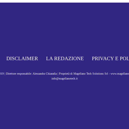
DISCLAIMER
LA REDAZIONE
PRIVACY E PO
9 | Direttore responsabile: Alessandra Chiaradia | Proprietà di Magellano Tech Solutions Srl - www.magellan
info@magellanotech.it