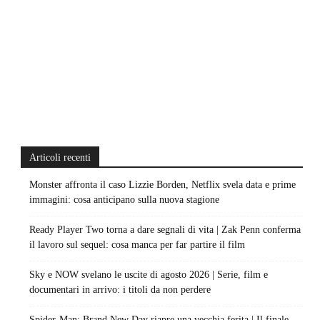
Articoli recenti
Monster affronta il caso Lizzie Borden, Netflix svela data e prime
immagini: cosa anticipano sulla nuova stagione
Ready Player Two torna a dare segnali di vita | Zak Penn conferma
il lavoro sul sequel: cosa manca per far partire il film
Sky e NOW svelano le uscite di agosto 2026 | Serie, film e
documentari in arrivo: i titoli da non perdere
Spider-Man: Brand New Day riapre una vecchia ferita | Il finale