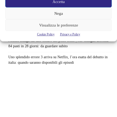
Accetta
Sony ferma i film sui personaggi di Spider-Man, nessun nuovo
progetto è in sviluppo: cosa resta dell’esperimento
Nega
Netflix saluta 16 titoli ad agosto 2026 | 3 serie e 13 film lasciano il
Visualizza le preferenze
catalogo: le date da segnare per l’ultimo rewatch
Cookie Policy
Privacy e Policy
Netflix indaga sul lato oscuro del pollo fritto | Mo Gilligan affronta
84 pasti in 28 giorni: da guardare subito
Uno splendido errore 3 arriva su Netflix, l’ora esatta del debutto in
italia: quando saranno disponibili gli episodi