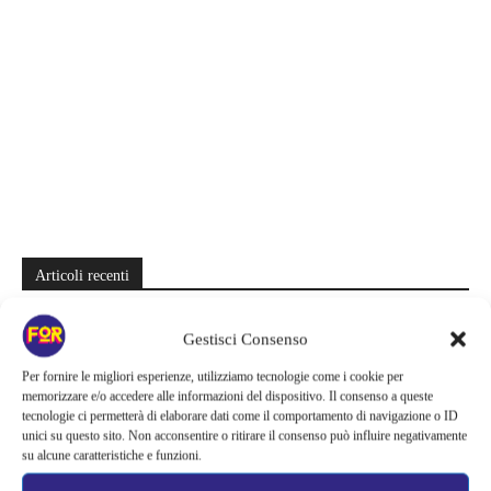
Articoli recenti
Barbie 2 rischia di saltare | Warner Bros. ha pochi mesi per trovare un
Gestisci Consenso
accordo: il dubbio che divide Hollywood
Per fornire le migliori esperienze, utilizziamo tecnologie come i cookie per
La bocca del diavolo arriva su Prime Video, squali e claustrofobia nel
memorizzare e/o accedere alle informazioni del dispositivo. Il consenso a queste
nuovo survival horror: una vacanza diventa una trappola
tecnologie ci permetterà di elaborare dati come il comportamento di navigazione o ID
unici su questo sito. Non acconsentire o ritirare il consenso può influire negativamente
La paura dell’altezza torna al cinema | Il sequel di Fall cambia
su alcune caratteristiche e funzioni.
scenario: una nuova sfida senza via di fuga