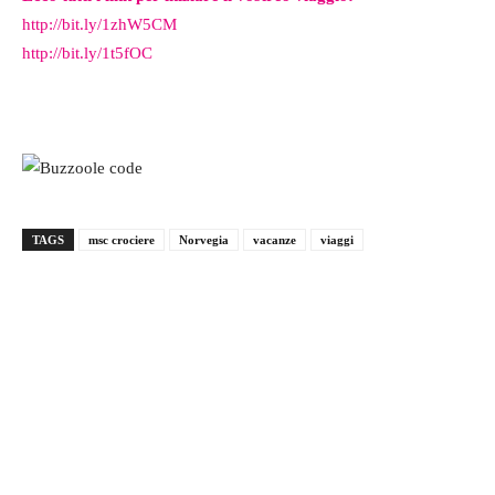
http://bit.ly/1zhW5CM
http://bit.ly/1t5fOC
TAGS
msc crociere
Norvegia
vacanze
viaggi