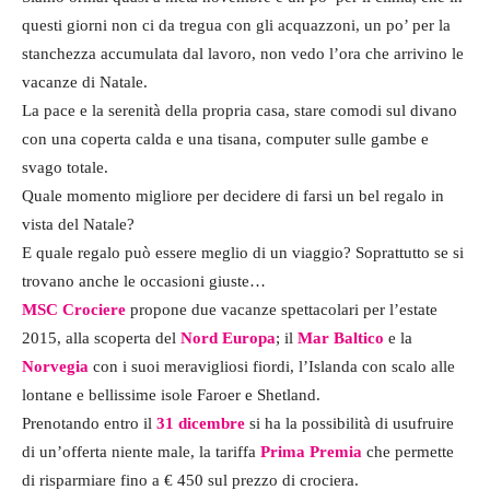
questi giorni non ci da tregua con gli acquazzoni, un po’ per la
stanchezza accumulata dal lavoro, non vedo l’ora che arrivino le
vacanze di Natale.
La pace e la serenità della propria casa, stare comodi sul divano
con una coperta calda e una tisana, computer sulle gambe e
svago totale.
Quale momento migliore per decidere di farsi un bel regalo in
vista del Natale?
E quale regalo può essere meglio di un viaggio? Soprattutto se si
trovano anche le occasioni giuste…
MSC Crociere
propone due vacanze spettacolari per l’estate
2015, alla scoperta del
Nord Europa
; il
Mar Baltico
e la
Norvegia
con i suoi meravigliosi fiordi, l’Islanda con scalo alle
lontane e bellissime isole Faroer e Shetland.
Prenotando entro il
31 dicembre
si ha la possibilità di usufruire
di un’offerta niente male, la tariffa
Prima Premia
che permette
di risparmiare fino a € 450 sul prezzo di crociera.