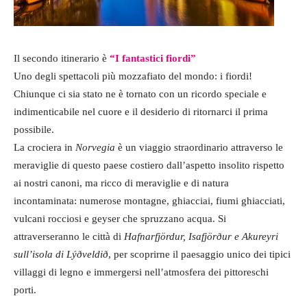
Il secondo itinerario è
“I fantastici fiordi”
Uno degli spettacoli più mozzafiato del mondo: i fiordi!
Chiunque ci sia stato ne è tornato con un ricordo speciale e
indimenticabile nel cuore e il desiderio di ritornarci il prima
possibile.
La crociera in
Norvegia
è un viaggio straordinario attraverso le
meraviglie di questo paese costiero dall’aspetto insolito rispetto
ai nostri canoni, ma ricco di meraviglie e di natura
incontaminata: numerose montagne, ghiacciai, fiumi ghiacciati,
vulcani rocciosi e geyser che spruzzano acqua. Si
attraverseranno le città di
Hafnarfjördur, Isafjörður e Akureyri
sull’isola di Lýðveldið
, per scoprirne il paesaggio unico dei tipici
villaggi di legno e immergersi nell’atmosfera dei pittoreschi
porti.