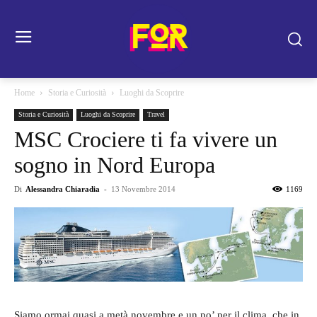
Home
Storia e Curiosità
Luoghi da Scoprire
Storia e Curiosità
Luoghi da Scoprire
Travel
MSC Crociere ti fa vivere un
sogno in Nord Europa
Di
Alessandra Chiaradia
-
13 Novembre 2014
1169
Siamo ormai quasi a metà novembre e un po’ per il clima, che in