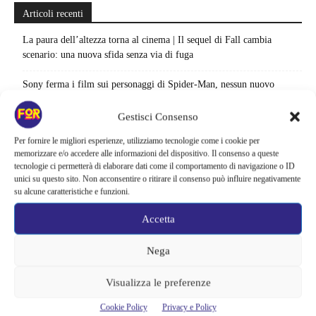
Articoli recenti
La paura dell’altezza torna al cinema | Il sequel di Fall cambia
scenario: una nuova sfida senza via di fuga
Sony ferma i film sui personaggi di Spider-Man, nessun nuovo
progetto è in sviluppo: cosa resta dell’esperimento
Gestisci Consenso
Netflix saluta 16 titoli ad agosto 2026 | 3 serie e 13 film lasciano il
Per fornire le migliori esperienze, utilizziamo tecnologie come i cookie per
catalogo: le date da segnare per l’ultimo rewatch
memorizzare e/o accedere alle informazioni del dispositivo. Il consenso a queste
tecnologie ci permetterà di elaborare dati come il comportamento di navigazione o ID
Netflix indaga sul lato oscuro del pollo fritto | Mo Gilligan affronta
unici su questo sito. Non acconsentire o ritirare il consenso può influire negativamente
84 pasti in 28 giorni: da guardare subito
su alcune caratteristiche e funzioni.
Uno splendido errore 3 arriva su Netflix, l’ora esatta del debutto in
Accetta
italia: quando saranno disponibili gli episodi
Nega
Agosto 2026 si accende in streaming | Oltre 40 serie tra grandi ritorni
e debutti: gli appuntamenti da non perdere
Visualizza le preferenze
Film Marvel in ordine cronologico | Come guardare film e serie del
Cookie Policy
Privacy e Policy