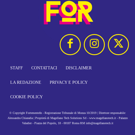
STAFF
CONTATTACI
DISCLAIMER
LA REDAZIONE
PRIVACY E POLICY
COOKIE POLICY
© Copyright FortementeIn - Registrazione Tribunale di Monza 10/2019 | Direttore responsabile:
Alessandra Chiaradia | Proprietà di Magellano Tech Solutions Srl - www.magellanotech.it - Palazzo
Valadier - Piazza del Popolo, 18 - 00187 Roma RM info@magellanotech.it