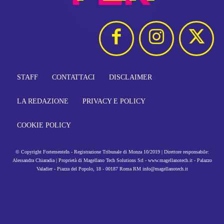
STAFF
CONTATTACI
DISCLAIMER
LA REDAZIONE
PRIVACY E POLICY
COOKIE POLICY
© Copyright FortementeIn - Registrazione Tribunale di Monza 10/2019 | Direttore responsabile:
Alessandra Chiaradia | Proprietà di Magellano Tech Solutions Srl - www.magellanotech.it - Palazzo
Valadier - Piazza del Popolo, 18 - 00187 Roma RM info@magellanotech.it