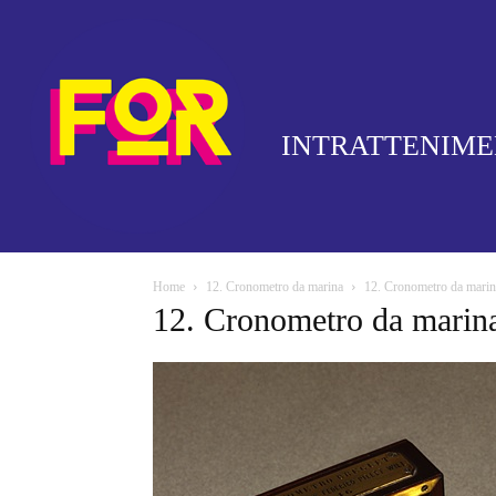
INTRATTENIM
Home
12. Cronometro da marina
12. Cronometro da marin
12. Cronometro da marin