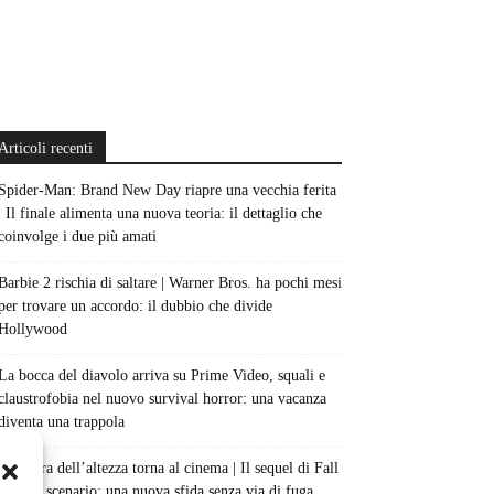
Articoli recenti
Spider-Man: Brand New Day riapre una vecchia ferita
| Il finale alimenta una nuova teoria: il dettaglio che
coinvolge i due più amati
Barbie 2 rischia di saltare | Warner Bros. ha pochi mesi
per trovare un accordo: il dubbio che divide
Hollywood
La bocca del diavolo arriva su Prime Video, squali e
claustrofobia nel nuovo survival horror: una vacanza
diventa una trappola
La paura dell’altezza torna al cinema | Il sequel di Fall
cambia scenario: una nuova sfida senza via di fuga