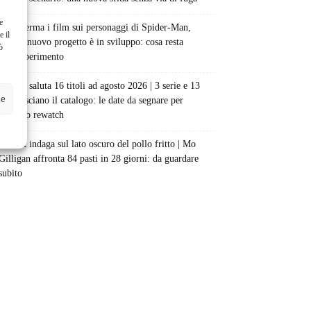
e
Sony ferma i film sui personaggi di Spider-Man,
e il
nessun nuovo progetto è in sviluppo: cosa resta
ò
dell’esperimento
Netflix saluta 16 titoli ad agosto 2026 | 3 serie e 13
ze
film lasciano il catalogo: le date da segnare per
l’ultimo rewatch
Netflix indaga sul lato oscuro del pollo fritto | Mo
Gilligan affronta 84 pasti in 28 giorni: da guardare
subito