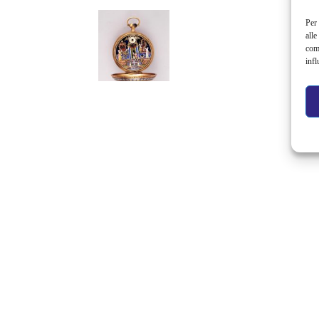
Per 
alle
com
infl