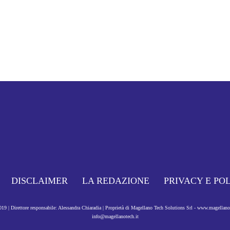
DISCLAIMER
LA REDAZIONE
PRIVACY E PO
9 | Direttore responsabile: Alessandra Chiaradia | Proprietà di Magellano Tech Solutions Srl - www.magellan
info@magellanotech.it