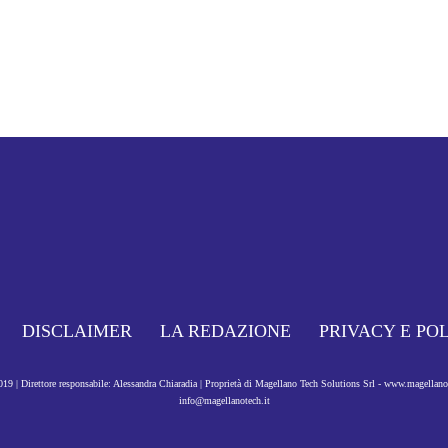
DISCLAIMER
LA REDAZIONE
PRIVACY E PO
9 | Direttore responsabile: Alessandra Chiaradia | Proprietà di Magellano Tech Solutions Srl - www.magellan
info@magellanotech.it