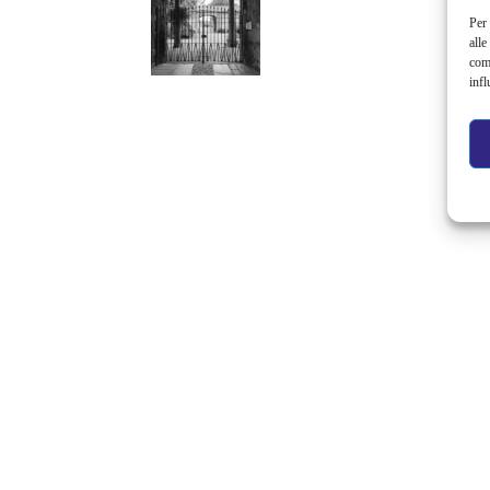
Per 
alle
com
infl