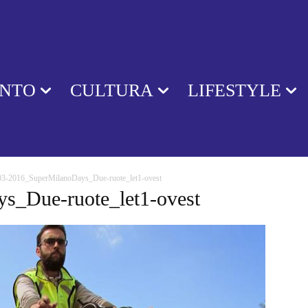
ENTO
CULTURA
LIFESTYLE
03-2016_SuperMilanoDays_Due-ruote_let1-ovest
s_Due-ruote_let1-ovest