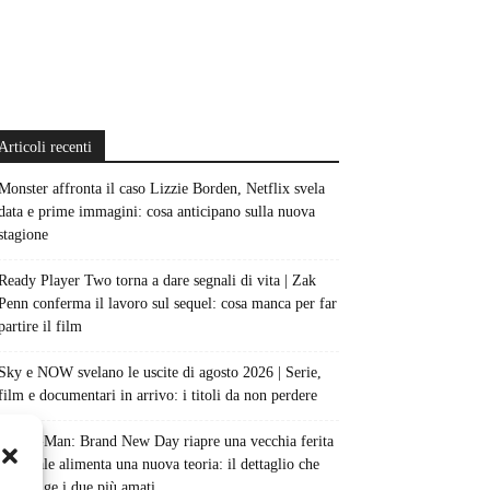
Articoli recenti
Monster affronta il caso Lizzie Borden, Netflix svela
data e prime immagini: cosa anticipano sulla nuova
stagione
Ready Player Two torna a dare segnali di vita | Zak
Penn conferma il lavoro sul sequel: cosa manca per far
partire il film
Sky e NOW svelano le uscite di agosto 2026 | Serie,
film e documentari in arrivo: i titoli da non perdere
Spider-Man: Brand New Day riapre una vecchia ferita
| Il finale alimenta una nuova teoria: il dettaglio che
coinvolge i due più amati