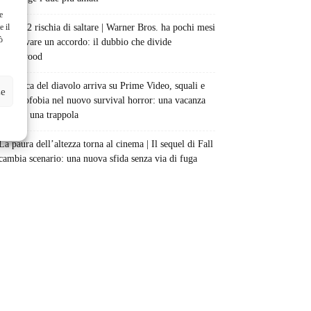
e
e il
Barbie 2 rischia di saltare | Warner Bros. ha pochi mesi
ò
per trovare un accordo: il dubbio che divide
Hollywood
La bocca del diavolo arriva su Prime Video, squali e
ze
claustrofobia nel nuovo survival horror: una vacanza
diventa una trappola
La paura dell’altezza torna al cinema | Il sequel di Fall
cambia scenario: una nuova sfida senza via di fuga