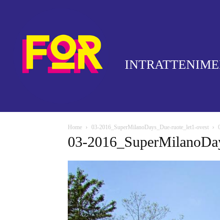
INTRATTENIM
Home
03-2016_SuperMilanoDays_Due-ruote_let1-ovest
03-2016_SuperMilanoDay