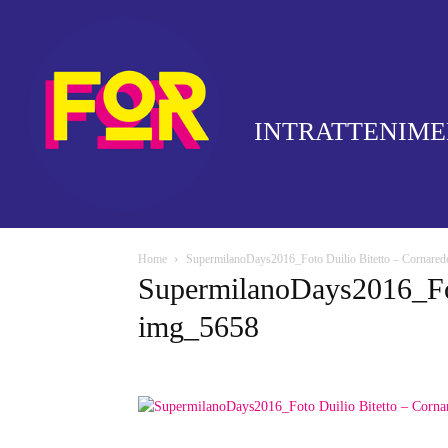
INTRATTENIM
Home
SupermilanoDays2016_Foto Duilio Bitetto – Cornare
SupermilanoDays2016_Fot
img_5658