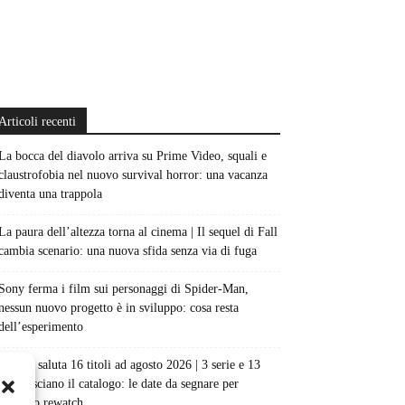
Articoli recenti
La bocca del diavolo arriva su Prime Video, squali e
claustrofobia nel nuovo survival horror: una vacanza
diventa una trappola
La paura dell’altezza torna al cinema | Il sequel di Fall
cambia scenario: una nuova sfida senza via di fuga
Sony ferma i film sui personaggi di Spider-Man,
nessun nuovo progetto è in sviluppo: cosa resta
dell’esperimento
Netflix saluta 16 titoli ad agosto 2026 | 3 serie e 13
film lasciano il catalogo: le date da segnare per
l’ultimo rewatch