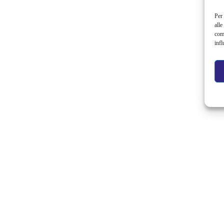
Per 
alle
com
infl