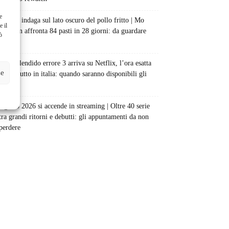
e
Netflix indaga sul lato oscuro del pollo fritto | Mo
e il
Gilligan affronta 84 pasti in 28 giorni: da guardare
ò
subito
Uno splendido errore 3 arriva su Netflix, l’ora esatta
ze
del debutto in italia: quando saranno disponibili gli
episodi
Agosto 2026 si accende in streaming | Oltre 40 serie
tra grandi ritorni e debutti: gli appuntamenti da non
perdere