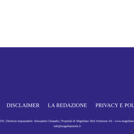
DISCLAIMER
LA REDAZIONE
PRIVACY E PO
9 | Direttore responsabile: Alessandra Chiaradia | Proprietà di Magellano Tech Solutions Srl - www.magellan
info@magellanotech.it