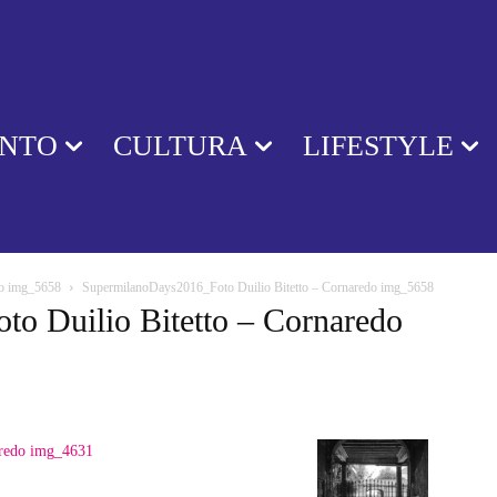
ENTO
CULTURA
LIFESTYLE
do img_5658
SupermilanoDays2016_Foto Duilio Bitetto – Cornaredo img_5658
o Duilio Bitetto – Cornaredo