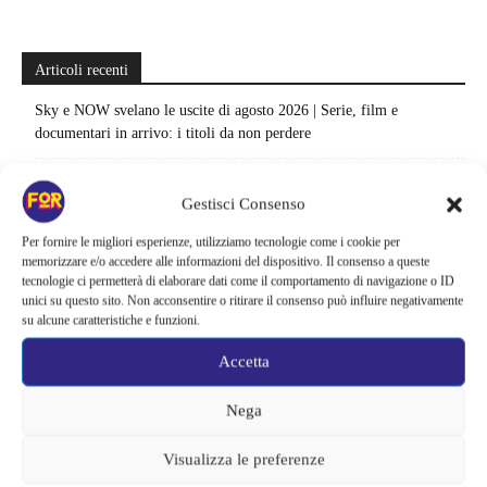
Articoli recenti
Sky e NOW svelano le uscite di agosto 2026 | Serie, film e
documentari in arrivo: i titoli da non perdere
Spider-Man: Brand New Day riapre una vecchia ferita | Il finale
alimenta una nuova teoria: il dettaglio che coinvolge i due più amati
Gestisci Consenso
Per fornire le migliori esperienze, utilizziamo tecnologie come i cookie per
Barbie 2 rischia di saltare | Warner Bros. ha pochi mesi per trovare un
memorizzare e/o accedere alle informazioni del dispositivo. Il consenso a queste
accordo: il dubbio che divide Hollywood
tecnologie ci permetterà di elaborare dati come il comportamento di navigazione o ID
unici su questo sito. Non acconsentire o ritirare il consenso può influire negativamente
La bocca del diavolo arriva su Prime Video, squali e claustrofobia nel
su alcune caratteristiche e funzioni.
nuovo survival horror: una vacanza diventa una trappola
Accetta
La paura dell’altezza torna al cinema | Il sequel di Fall cambia
scenario: una nuova sfida senza via di fuga
Nega
Sony ferma i film sui personaggi di Spider-Man, nessun nuovo
Visualizza le preferenze
progetto è in sviluppo: cosa resta dell’esperimento