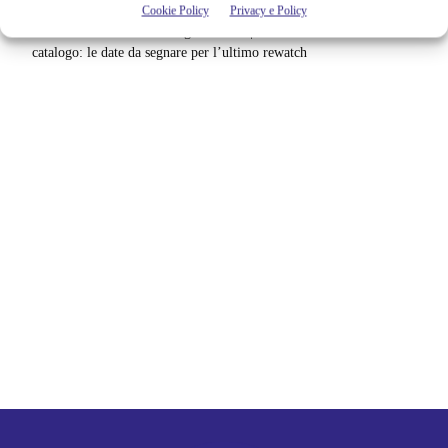
Cookie Policy
Privacy e Policy
Netflix saluta 16 titoli ad agosto 2026 | 3 serie e 13 film lasciano il
catalogo: le date da segnare per l’ultimo rewatch