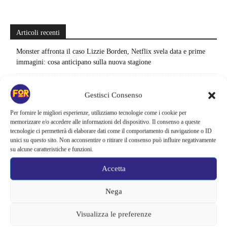
Articoli recenti
Monster affronta il caso Lizzie Borden, Netflix svela data e prime
immagini: cosa anticipano sulla nuova stagione
Ready Player Two torna a dare segnali di vita | Zak Penn conferma il
lavoro sul sequel: cosa manca per far partire il film
Gestisci Consenso
Per fornire le migliori esperienze, utilizziamo tecnologie come i cookie per
Sky e NOW svelano le uscite di agosto 2026 | Serie, film e
memorizzare e/o accedere alle informazioni del dispositivo. Il consenso a queste
documentari in arrivo: i titoli da non perdere
tecnologie ci permetterà di elaborare dati come il comportamento di navigazione o ID
unici su questo sito. Non acconsentire o ritirare il consenso può influire negativamente
Spider-Man: Brand New Day riapre una vecchia ferita | Il finale
su alcune caratteristiche e funzioni.
alimenta una nuova teoria: il dettaglio che coinvolge i due più amati
Accetta
Barbie 2 rischia di saltare | Warner Bros. ha pochi mesi per trovare un
accordo: il dubbio che divide Hollywood
Nega
La bocca del diavolo arriva su Prime Video, squali e claustrofobia nel
Visualizza le preferenze
nuovo survival horror: una vacanza diventa una trappola