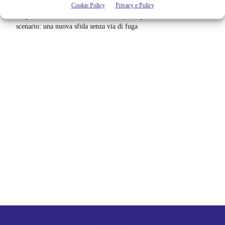
Cookie Policy
Privacy e Policy
La paura dell’altezza torna al cinema | Il sequel di Fall cambia
scenario: una nuova sfida senza via di fuga