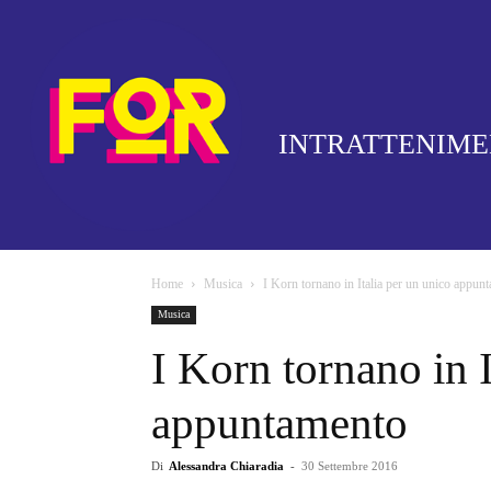
INTRATTENIM
Home
Musica
I Korn tornano in Italia per un unico appun
Musica
I Korn tornano in I
appuntamento
Di
Alessandra Chiaradia
-
30 Settembre 2016