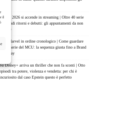
episodi
e
e il
Agosto 2026 si accende in streaming | Oltre 40 serie
ò
tra grandi ritorni e debutti: gli appuntamenti da non
perdere
Film Marvel in ordine cronologico | Come guardare
ze
film e serie del MCU: la sequenza giusta fino a Brand
New Day
Su Disney+ arriva un thriller che non fa sconti | Otto
episodi tra potere, violenza e vendetta: per chi è
incuriosito dal caso Epstein questo è perfetto