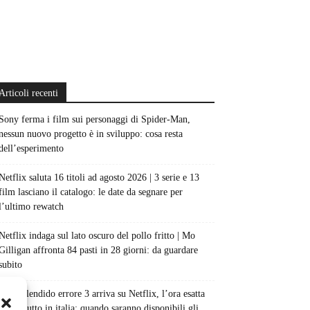
Articoli recenti
Sony ferma i film sui personaggi di Spider-Man,
nessun nuovo progetto è in sviluppo: cosa resta
dell’esperimento
Netflix saluta 16 titoli ad agosto 2026 | 3 serie e 13
film lasciano il catalogo: le date da segnare per
l’ultimo rewatch
Netflix indaga sul lato oscuro del pollo fritto | Mo
Gilligan affronta 84 pasti in 28 giorni: da guardare
subito
Uno splendido errore 3 arriva su Netflix, l’ora esatta
del debutto in italia: quando saranno disponibili gli