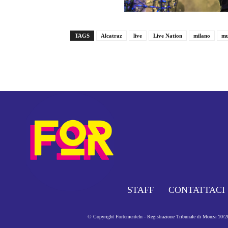
TAGS
Alcatraz
live
Live Nation
milano
mu
STAFF
CONTATTACI
© Copyright FortementeIn - Registrazione Tribunale di Monza 10/201