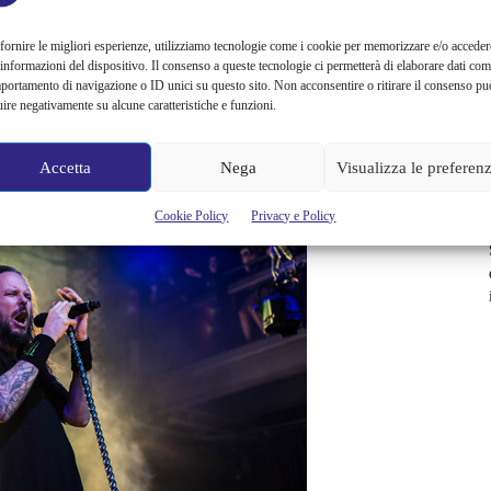
 Serenity Of Suffering
(già disponibile per pre ordini).
fornire le migliori esperienze, utilizziamo tecnologie come i cookie per memorizzare e/o acceder
 informazioni del dispositivo. Il consenso a queste tecnologie ci permetterà di elaborare dati com
ita dalle 11:00 di martedì 4 ottobre
su
www.livenation.it
e
portamento di navigazione o ID unici su questo sito. Non acconsentire o ritirare il consenso pu
uire negativamente su alcune caratteristiche e funzioni.
 una
prevendita dedicata di 24 ore, a partire dalle 10:00 di
Accetta
Nega
Visualizza le preferen
Cookie Policy
Privacy e Policy
2.53006501 –
info@livenation.it
–
www.livenation.it
)