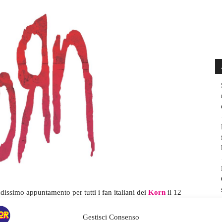
dissimo appuntamento per tutti i fan italiani dei
Korn
il 12
ata che vedrà sul palco, prima di
Jonathan Davies
e
Gestisci Consenso
l Burn
.