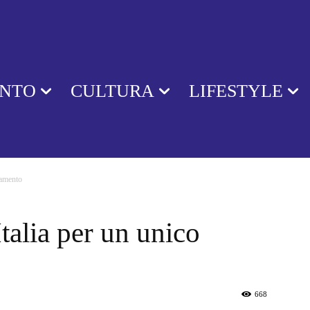
ENTO
CULTURA
LIFESTYLE
tamento
talia per un unico
668