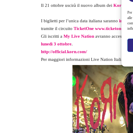
Il 21 ottobre uscirà il nuovo album dei
Korn
,
The
Per 
alle
I biglietti per l’unica data italiana saranno
in vend
com
tramite il circuito
TicketOne
www.ticketone.it
.
infl
Gli iscritti a
My Live Nation
avranno accesso ad
lunedì 3 ottobre
.
http://official.korn.com/
Per maggiori informazioni Live Nation Italia (0