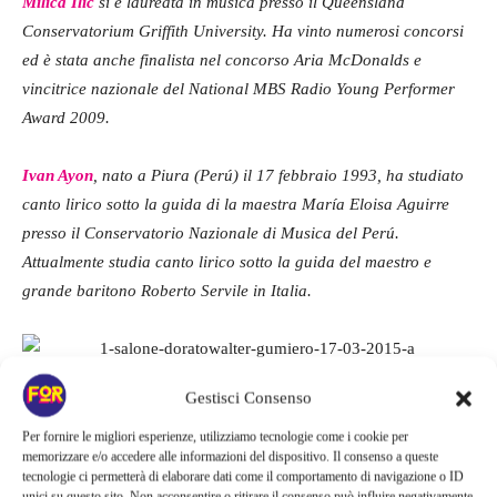
Milica Ilic
si è laureata in musica presso il Queensland
Conservatorium Griffith University. Ha vinto numerosi concorsi
ed è stata anche finalista nel concorso Aria McDonalds e
vincitrice nazionale del National MBS Radio Young Performer
Award 2009.
Ivan Ayon
, nato a Piura (Perú) il 17 febbraio 1993, ha studiato
canto lirico sotto la guida di la maestra María Eloisa Aguirre
presso il Conservatorio Nazionale di Musica del Perú.
Attualmente studia canto lirico sotto la guida del maestro e
grande baritono Roberto Servile in Italia.
Il Salone Dorato
Gestisci Consenso
Per fornire le migliori esperienze, utilizziamo tecnologie come i cookie per
memorizzare e/o accedere alle informazioni del dispositivo. Il consenso a queste
tecnologie ci permetterà di elaborare dati come il comportamento di navigazione o ID
unici su questo sito. Non acconsentire o ritirare il consenso può influire negativamente