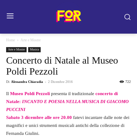
Home
Arte e Mostre
Arte e Mostre
Musica
Concerto di Natale al Museo
Poldi Pezzoli
Di
Alessandra Chiaradia
-
2 Dicembre 2016
722
Il
Museo Poldi Pezzoli
presenta il tradizionale
concerto di
Natale:
INCANTO E POESIA NELLA MUSICA DI GIACOMO
PUCCINI
Sabato 3 dicembre alle ore 20.00
fatevi incantare dalle note dei
magnifici e unici strumenti musicali antichi della collezione di
Fernanda Giulini.