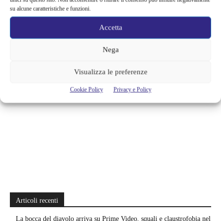
su alcune caratteristiche e funzioni.
Accetta
TAGS
concerto
museo
musica
poldi pezzoli
Nega
Visualizza le preferenze
Cookie Policy
Privacy e Policy
Articoli recenti
La bocca del diavolo arriva su Prime Video, squali e claustrofobia nel