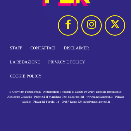
STAFF
CONTATTACI
DISCLAIMER
LA REDAZIONE
PRIVACY E POLICY
COOKIE POLICY
© Copyright FortementeIn - Registrazione Tribunale di Monza 10/2019 | Direttore responsabile:
Alessandra Chiaradia | Proprietà di Magellano Tech Solutions Srl - www.magellanotech.it - Palazzo
Valadier - Piazza del Popolo, 18 - 00187 Roma RM info@magellanotech.it