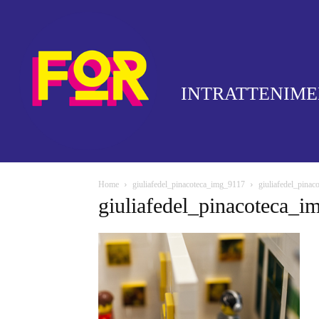
INTRATTENIM
Home
giuliafedel_pinacoteca_img_9117
giuliafedel_pina
giuliafedel_pinacoteca_