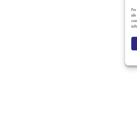
Per 
alle
com
infl