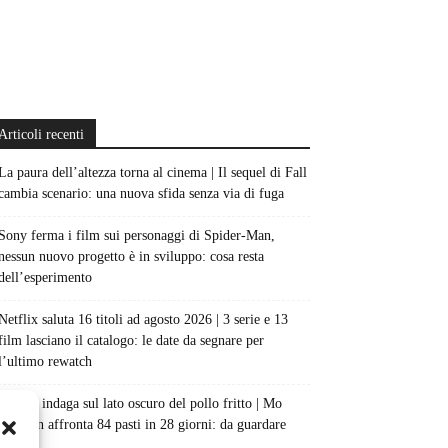
Articoli recenti
La paura dell’altezza torna al cinema | Il sequel di Fall
cambia scenario: una nuova sfida senza via di fuga
Sony ferma i film sui personaggi di Spider-Man,
nessun nuovo progetto è in sviluppo: cosa resta
dell’esperimento
Netflix saluta 16 titoli ad agosto 2026 | 3 serie e 13
film lasciano il catalogo: le date da segnare per
l’ultimo rewatch
Netflix indaga sul lato oscuro del pollo fritto | Mo
Gilligan affronta 84 pasti in 28 giorni: da guardare
subito