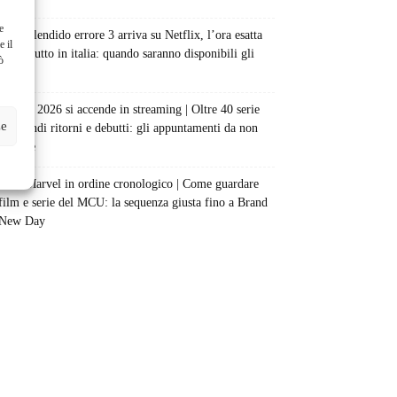
e
Uno splendido errore 3 arriva su Netflix, l’ora esatta
e il
del debutto in italia: quando saranno disponibili gli
ò
episodi
Agosto 2026 si accende in streaming | Oltre 40 serie
ze
tra grandi ritorni e debutti: gli appuntamenti da non
perdere
Film Marvel in ordine cronologico | Come guardare
film e serie del MCU: la sequenza giusta fino a Brand
New Day