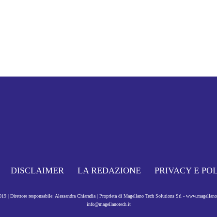
DISCLAIMER
LA REDAZIONE
PRIVACY E PO
9 | Direttore responsabile: Alessandra Chiaradia | Proprietà di Magellano Tech Solutions Srl - www.magellan
info@magellanotech.it