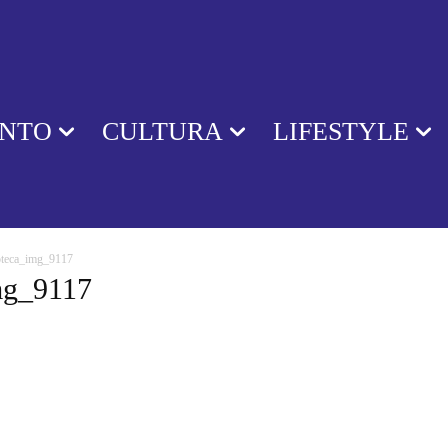
ENTO
CULTURA
LIFESTYLE
coteca_img_9117
img_9117