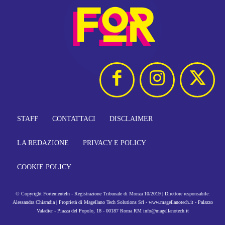
STAFF
CONTATTACI
DISCLAIMER
LA REDAZIONE
PRIVACY E POLICY
COOKIE POLICY
© Copyright FortementeIn - Registrazione Tribunale di Monza 10/2019 | Direttore responsabile:
Alessandra Chiaradia | Proprietà di Magellano Tech Solutions Srl - www.magellanotech.it - Palazzo
Valadier - Piazza del Popolo, 18 - 00187 Roma RM info@magellanotech.it