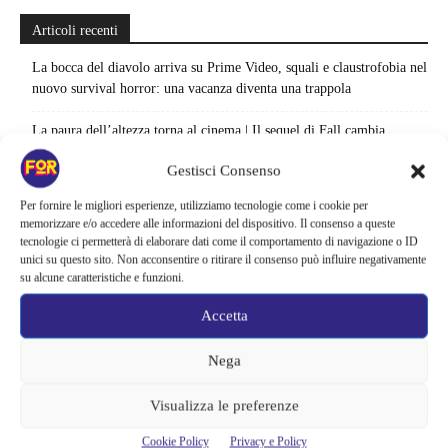
Articoli recenti
La bocca del diavolo arriva su Prime Video, squali e claustrofobia nel
nuovo survival horror: una vacanza diventa una trappola
La paura dell’altezza torna al cinema | Il sequel di Fall cambia
scenario: una nuova sfida senza via di fuga
Gestisci Consenso
Sony ferma i film sui personaggi di Spider-Man, nessun nuovo
Per fornire le migliori esperienze, utilizziamo tecnologie come i cookie per
progetto è in sviluppo: cosa resta dell’esperimento
memorizzare e/o accedere alle informazioni del dispositivo. Il consenso a queste
tecnologie ci permetterà di elaborare dati come il comportamento di navigazione o ID
Netflix saluta 16 titoli ad agosto 2026 | 3 serie e 13 film lasciano il
unici su questo sito. Non acconsentire o ritirare il consenso può influire negativamente
su alcune caratteristiche e funzioni.
catalogo: le date da segnare per l’ultimo rewatch
Accetta
Netflix indaga sul lato oscuro del pollo fritto | Mo Gilligan affronta
84 pasti in 28 giorni: da guardare subito
Nega
Uno splendido errore 3 arriva su Netflix, l’ora esatta del debutto in
italia: quando saranno disponibili gli episodi
Visualizza le preferenze
Cookie Policy
Privacy e Policy
Agosto 2026 si accende in streaming | Oltre 40 serie tra grandi ritorni