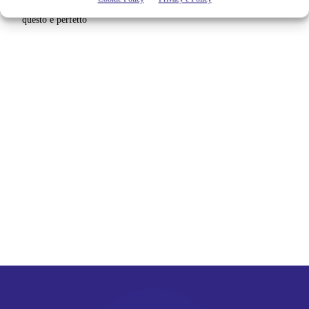
potere, violenza e vendetta: per chi è incuriosito dal caso Epstein
questo è perfetto