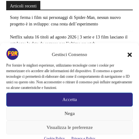
Articoli recenti
Sony ferma i film sui personaggi di Spider-Man, nessun nuovo
progetto è in sviluppo: cosa resta dell’esperimento
Netflix saluta 16 titoli ad agosto 2026 | 3 serie e 13 film lasciano il
catalogo: le date da segnare per l’ultimo rewatch
Gestisci Consenso
Netflix indaga sul lato oscuro del pollo fritto | Mo Gilligan affronta
84 pasti in 28 giorni: da guardare subito
Per fornire le migliori esperienze, utilizziamo tecnologie come i cookie per
memorizzare e/o accedere alle informazioni del dispositivo. Il consenso a queste
Uno splendido errore 3 arriva su Netflix, l’ora esatta del debutto in
tecnologie ci permetterà di elaborare dati come il comportamento di navigazione o ID
unici su questo sito. Non acconsentire o ritirare il consenso può influire negativamente
italia: quando saranno disponibili gli episodi
su alcune caratteristiche e funzioni.
Agosto 2026 si accende in streaming | Oltre 40 serie tra grandi ritorni
Accetta
e debutti: gli appuntamenti da non perdere
Nega
Film Marvel in ordine cronologico | Come guardare film e serie del
MCU: la sequenza giusta fino a Brand New Day
Visualizza le preferenze
Su Disney+ arriva un thriller che non fa sconti | Otto episodi tra
Cookie Policy
Privacy e Policy