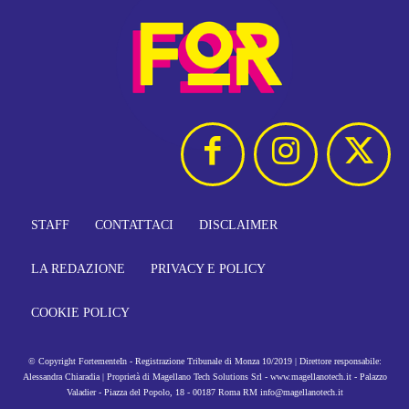
STAFF
CONTATTACI
DISCLAIMER
LA REDAZIONE
PRIVACY E POLICY
COOKIE POLICY
© Copyright FortementeIn - Registrazione Tribunale di Monza 10/2019 | Direttore responsabile:
Alessandra Chiaradia | Proprietà di Magellano Tech Solutions Srl - www.magellanotech.it - Palazzo
Valadier - Piazza del Popolo, 18 - 00187 Roma RM info@magellanotech.it