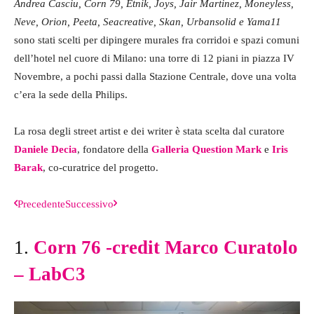
Andrea Casciu, Corn 79, Etnik, Joys, Jair Martinez, Moneyless,
Neve, Orion, Peeta, Seacreative, Skan, Urbansolid e Yama11
sono stati scelti per dipingere murales fra corridoi e spazi comuni
dell’hotel nel cuore di Milano: una torre di 12 piani in piazza IV
Novembre, a pochi passi dalla Stazione Centrale, dove una volta
c’era la sede della Philips.
La rosa degli street artist e dei writer è stata scelta dal curatore
Daniele Decia
, fondatore della
Galleria Question Mark
e
Iris
Barak
, co-curatrice del progetto.
Precedente
Successivo
1.
Corn 76 -credit Marco Curatolo
2
– LabC3
C