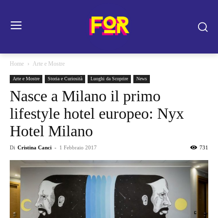
Home
Arte e Mostre
Arte e Mostre
Storia e Curiosità
Luoghi da Scoprire
News
Nasce a Milano il primo
lifestyle hotel europeo: Nyx
Hotel Milano
Di
Cristina Canci
-
1 Febbraio 2017
731