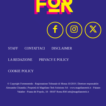
STAFF
CONTATTACI
DISCLAIMER
LA REDAZIONE
PRIVACY E POLICY
COOKIE POLICY
© Copyright FortementeIn - Registrazione Tribunale di Monza 10/2019 | Direttore responsabile:
Alessandra Chiaradia | Proprietà di Magellano Tech Solutions Srl - www.magellanotech.it - Palazzo
Valadier - Piazza del Popolo, 18 - 00187 Roma RM info@magellanotech.it