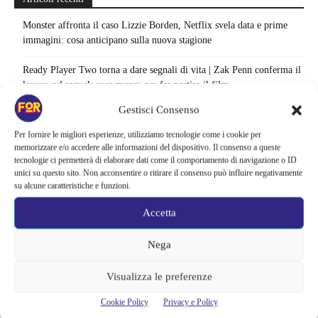
Monster affronta il caso Lizzie Borden, Netflix svela data e prime
immagini: cosa anticipano sulla nuova stagione
Ready Player Two torna a dare segnali di vita | Zak Penn conferma il
lavoro sul sequel: cosa manca per far partire il film
Gestisci Consenso
Sky e NOW svelano le uscite di agosto 2026 | Serie, film e
documentari in arrivo: i titoli da non perdere
Per fornire le migliori esperienze, utilizziamo tecnologie come i cookie per
memorizzare e/o accedere alle informazioni del dispositivo. Il consenso a queste
Spider-Man: Brand New Day riapre una vecchia ferita | Il finale
tecnologie ci permetterà di elaborare dati come il comportamento di navigazione o ID
unici su questo sito. Non acconsentire o ritirare il consenso può influire negativamente
alimenta una nuova teoria: il dettaglio che coinvolge i due più amati
su alcune caratteristiche e funzioni.
Barbie 2 rischia di saltare | Warner Bros. ha pochi mesi per trovare un
Accetta
accordo: il dubbio che divide Hollywood
Nega
La bocca del diavolo arriva su Prime Video, squali e claustrofobia nel
nuovo survival horror: una vacanza diventa una trappola
Visualizza le preferenze
La paura dell’altezza torna al cinema | Il sequel di Fall cambia
Cookie Policy
Privacy e Policy
scenario: una nuova sfida senza via di fuga