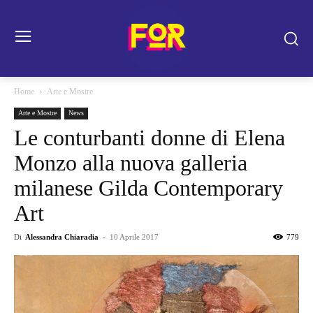
Home
Arte e Mostre
Arte e Mostre
News
Le conturbanti donne di Elena
Monzo alla nuova galleria
milanese Gilda Contemporary
Art
Di
Alessandra Chiaradia
-
10 Aprile 2017
779