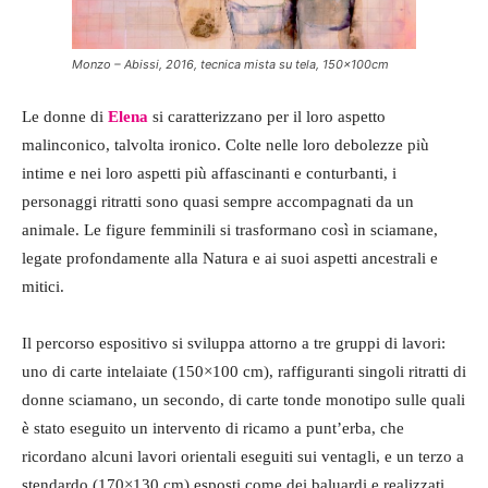
Monzo – Abissi, 2016, tecnica mista su tela, 150x100cm
Le donne di
Elena
si caratterizzano per il loro aspetto
malinconico, talvolta ironico. Colte nelle loro debolezze più
intime e nei loro aspetti più affascinanti e conturbanti, i
personaggi ritratti sono quasi sempre accompagnati da un
animale. Le figure femminili si trasformano così in sciamane,
legate profondamente alla Natura e ai suoi aspetti ancestrali e
mitici.
Il percorso espositivo si sviluppa attorno a tre gruppi di lavori:
uno di carte intelaiate (150×100 cm), raffiguranti singoli ritratti di
donne sciamano, un secondo, di carte tonde monotipo sulle quali
è stato eseguito un intervento di ricamo a punt’erba, che
ricordano alcuni lavori orientali eseguiti sui ventagli, e un terzo a
stendardo (170×130 cm) esposti come dei baluardi e realizzati