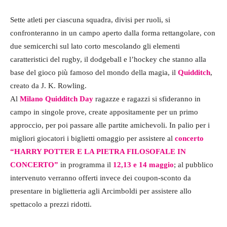
Sette atleti per ciascuna squadra, divisi per ruoli, si
confronteranno in un campo aperto dalla forma rettangolare, con
due semicerchi sul lato corto mescolando gli elementi
caratteristici del rugby, il dodgeball e l’hockey che stanno alla
base del gioco più famoso del mondo della magia, il
Quidditch
,
creato da J. K. Rowling.
Al
Milano Quidditch Day
ragazze e ragazzi si sfideranno in
campo in singole prove, create appositamente per un primo
approccio, per poi passare alle partite amichevoli. In palio per i
migliori giocatori i biglietti omaggio per assistere al
concerto
“HARRY POTTER E LA PIETRA FILOSOFALE IN
CONCERTO”
in programma il
12,13 e 14 maggio
; al pubblico
intervenuto verranno offerti invece dei coupon-sconto da
presentare in biglietteria agli Arcimboldi per assistere allo
spettacolo a prezzi ridotti.