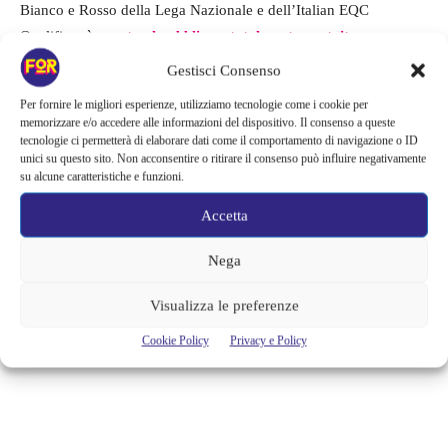
Bianco e Rosso della Lega Nazionale e dell’Italian EQC
Qualifier, è
aperto al pubblico e totalmente gratuito
.
Gestisci Consenso
Per fornire le migliori esperienze, utilizziamo tecnologie come i cookie per
memorizzare e/o accedere alle informazioni del dispositivo. Il consenso a queste
INFO:
tecnologie ci permetterà di elaborare dati come il comportamento di navigazione o ID
unici su questo sito. Non acconsentire o ritirare il consenso può influire negativamente
MILANO QUIDDITCH DAY
su alcune caratteristiche e funzioni.
Sabato 6 maggio, dalle 11.30 alle 18.00
Accetta
PARCO DEL TRENNO (Parco Aldo Aniasi)
Via Cascina Bellaria, 4, 20151 Milano
Nega
Ingresso libero
Visualizza le preferenze
TAGS
Harry Potter
J.K. Rowling
milano
Cookie Policy
Privacy e Policy