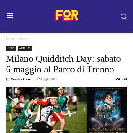
Home
News
News
Serie TV
Milano Quidditch Day: sabato
6 maggio al Parco di Trenno
Di
Cristina Canci
-
4 Maggio 2017
720