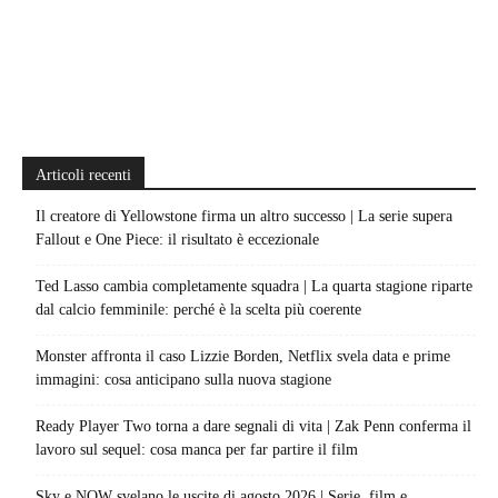
Articoli recenti
Il creatore di Yellowstone firma un altro successo | La serie supera
Fallout e One Piece: il risultato è eccezionale
Ted Lasso cambia completamente squadra | La quarta stagione riparte
dal calcio femminile: perché è la scelta più coerente
Monster affronta il caso Lizzie Borden, Netflix svela data e prime
immagini: cosa anticipano sulla nuova stagione
Ready Player Two torna a dare segnali di vita | Zak Penn conferma il
lavoro sul sequel: cosa manca per far partire il film
Sky e NOW svelano le uscite di agosto 2026 | Serie, film e