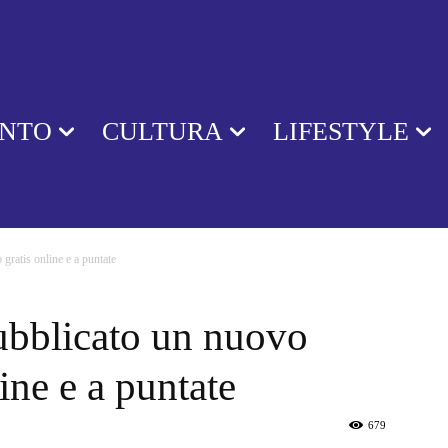
ENTO
CULTURA
LIFESTYLE
ratis online e a puntate
ubblicato un nuovo
ine e a puntate
679