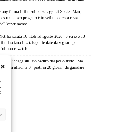
Sony ferma i film sui personaggi di Spider-Man,
nessun nuovo progetto è in sviluppo: cosa resta
dell’esperimento
Netflix saluta 16 titoli ad agosto 2026 | 3 serie e 13
film lasciano il catalogo: le date da segnare per
l’ultimo rewatch
Netflix indaga sul lato oscuro del pollo fritto | Mo
Gilligan affronta 84 pasti in 28 giorni: da guardare
subito
e
e il
ò
ze