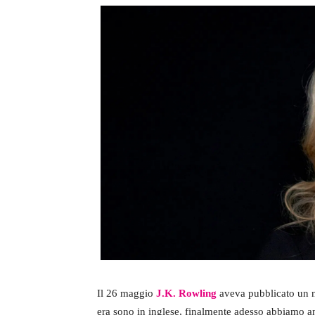
Il 26 maggio
J.K. Rowling
aveva pubblicato un n
era sono in inglese, finalmente adesso abbiamo anc