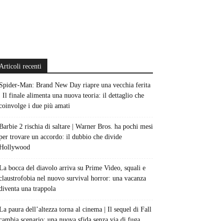
Articoli recenti
Spider-Man: Brand New Day riapre una vecchia ferita
| Il finale alimenta una nuova teoria: il dettaglio che
coinvolge i due più amati
Barbie 2 rischia di saltare | Warner Bros. ha pochi mesi
per trovare un accordo: il dubbio che divide
Hollywood
La bocca del diavolo arriva su Prime Video, squali e
claustrofobia nel nuovo survival horror: una vacanza
diventa una trappola
La paura dell’altezza torna al cinema | Il sequel di Fall
cambia scenario: una nuova sfida senza via di fuga