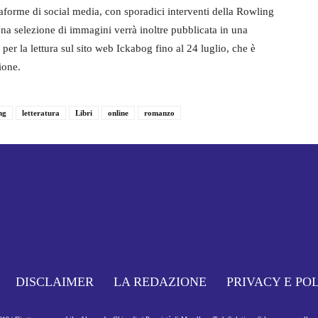
ttaforme di social media, con sporadici interventi della Rowling
 Una selezione di immagini verrà inoltre pubblicata in una
 per la lettura sul sito web Ickabog fino al 24 luglio, che è
ione.
ng
letteratura
Libri
online
romanzo
DISCLAIMER
LA REDAZIONE
PRIVACY E PO