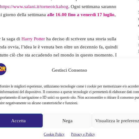
https://www.salani.it/torneoickabog
. Ogni settimana saranno
gni giorno della settimana
alle 16.00 fino a venerdì 17 luglio
,
r la saga di
Harry Potter
ha deciso di scrivere una storia sulla
nda ovvia, l’idea le è venuta ben oltre un decennio fa, quindi
a tutto ciò che sta accadendo nel mondo in questo momento. I
i a qualsiasi epoca o paese. Infatti la fiaba è ambientata in
Gestisci Consenso
 opere. La storia, scritta per essere letta ad alta voce, si
ra 7 e 9 anni può essere apprezzata da tutta la famiglia.
fornire le migliori esperienze, utilizziamo tecnologie come i cookie per memorizzare e/o acceder
 informazioni del dispositivo. Il consenso a queste tecnologie ci permetterà di elaborare dati com
portamento di navigazione o ID unici su questo sito. Non acconsentire o ritirare il consenso pu
uire negativamente su alcune caratteristiche e funzioni.
Accetta
Nega
Visualizza le preferen
Cookie Policy
Privacy e Policy