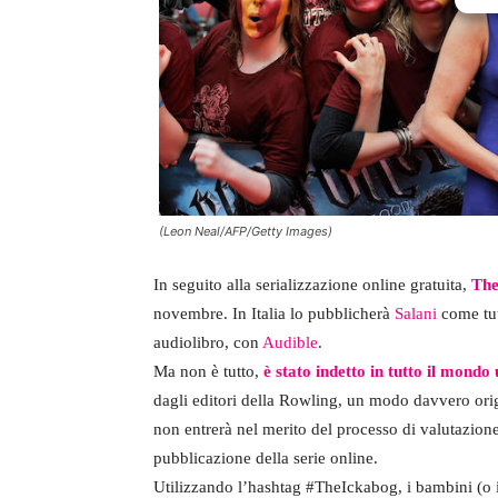
(Leon Neal/AFP/Getty Images)
In seguito alla serializzazione online gratuita,
The
novembre. In Italia lo pubblicherà
Salani
come tutt
audiolibro, con
Audible
.
Ma non è tutto,
è stato indetto in tutto il mondo
dagli editori della Rowling, un modo davvero orig
non entrerà nel merito del processo di valutazion
pubblicazione della serie online.
Utilizzando l’hashtag #TheIckabog, i bambini (o i