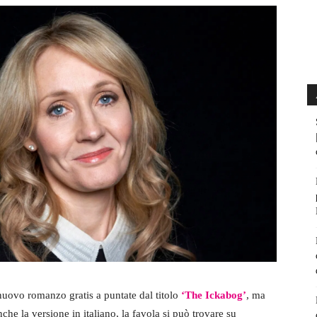
uovo romanzo gratis a puntate dal titolo
‘The Ickabog’
, ma
he la versione in italiano, la favola si può trovare su