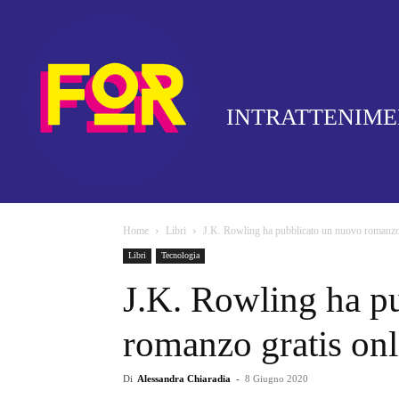
INTRATTENIM
Home
Libri
J.K. Rowling ha pubblicato un nuovo romanzo g
Libri
Tecnologia
J.K. Rowling ha p
romanzo gratis onl
Di
Alessandra Chiaradia
-
8 Giugno 2020