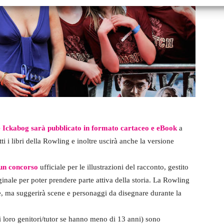
 Ickabog sarà pubblicato in formato cartaceo e eBook
a
i i libri della Rowling e inoltre uscirà anche la versione
 un concorso
ufficiale per le illustrazioni del racconto, gestito
inale per poter prendere parte attiva della storia. La Rowling
e, ma suggerirà scene e personaggi da disegnare durante la
 loro genitori/tutor se hanno meno di 13 anni) sono