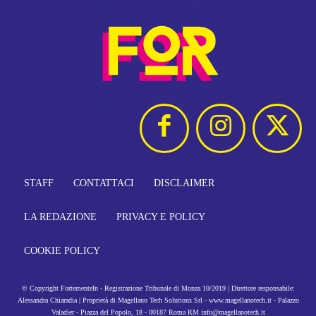
STAFF
CONTATTACI
DISCLAIMER
LA REDAZIONE
PRIVACY E POLICY
COOKIE POLICY
© Copyright FortementeIn - Registrazione Tribunale di Monza 10/2019 | Direttore responsabile:
Alessandra Chiaradia | Proprietà di Magellano Tech Solutions Srl - www.magellanotech.it - Palazzo
Valadier - Piazza del Popolo, 18 - 00187 Roma RM info@magellanotech.it