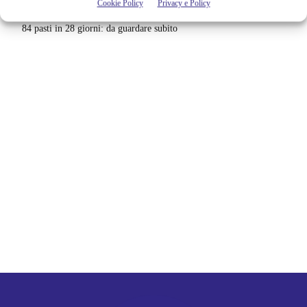
Cookie Policy
Privacy e Policy
Netflix indaga sul lato oscuro del pollo fritto | Mo Gilligan affronta
84 pasti in 28 giorni: da guardare subito