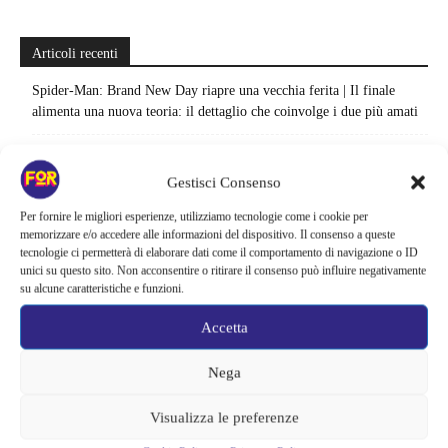
Articoli recenti
Spider-Man: Brand New Day riapre una vecchia ferita | Il finale
alimenta una nuova teoria: il dettaglio che coinvolge i due più amati
Barbie 2 rischia di saltare | Warner Bros. ha pochi mesi per trovare un
accordo: il dubbio che divide Hollywood
Gestisci Consenso
La bocca del diavolo arriva su Prime Video, squali e claustrofobia nel
Per fornire le migliori esperienze, utilizziamo tecnologie come i cookie per
memorizzare e/o accedere alle informazioni del dispositivo. Il consenso a queste
nuovo survival horror: una vacanza diventa una trappola
tecnologie ci permetterà di elaborare dati come il comportamento di navigazione o ID
unici su questo sito. Non acconsentire o ritirare il consenso può influire negativamente
La paura dell’altezza torna al cinema | Il sequel di Fall cambia
su alcune caratteristiche e funzioni.
scenario: una nuova sfida senza via di fuga
Accetta
Sony ferma i film sui personaggi di Spider-Man, nessun nuovo
progetto è in sviluppo: cosa resta dell’esperimento
Nega
Netflix saluta 16 titoli ad agosto 2026 | 3 serie e 13 film lasciano il
Visualizza le preferenze
catalogo: le date da segnare per l’ultimo rewatch