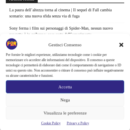
La paura dell’altezza torna al cinema | Il sequel di Fall cambia
scenario: una nuova sfida senza via di fuga
Sony ferma i film sui personaggi di Spider-Man, nessun nuovo
progetto è in sviluppo: cosa resta dell’esperimento
Gestisci Consenso
Netflix saluta 16 titoli ad agosto 2026 | 3 serie e 13 film lasciano il
catalogo: le date da segnare per l’ultimo rewatch
Per fornire le migliori esperienze, utilizziamo tecnologie come i cookie per
memorizzare e/o accedere alle informazioni del dispositivo. Il consenso a queste
Netflix indaga sul lato oscuro del pollo fritto | Mo Gilligan affronta
tecnologie ci permetterà di elaborare dati come il comportamento di navigazione o ID
unici su questo sito. Non acconsentire o ritirare il consenso può influire negativamente
84 pasti in 28 giorni: da guardare subito
su alcune caratteristiche e funzioni.
Uno splendido errore 3 arriva su Netflix, l’ora esatta del debutto in
Accetta
italia: quando saranno disponibili gli episodi
Nega
Agosto 2026 si accende in streaming | Oltre 40 serie tra grandi ritorni
e debutti: gli appuntamenti da non perdere
Visualizza le preferenze
Film Marvel in ordine cronologico | Come guardare film e serie del
Cookie Policy
Privacy e Policy
MCU: la sequenza giusta fino a Brand New Day