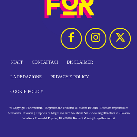
STAFF
CONTATTACI
DISCLAIMER
LA REDAZIONE
PRIVACY E POLICY
COOKIE POLICY
© Copyright FortementeIn - Registrazione Tribunale di Monza 10/2019 | Direttore responsabile:
Alessandra Chiaradia | Proprietà di Magellano Tech Solutions Srl - www.magellanotech.it - Palazzo
Valadier - Piazza del Popolo, 18 - 00187 Roma RM info@magellanotech.it