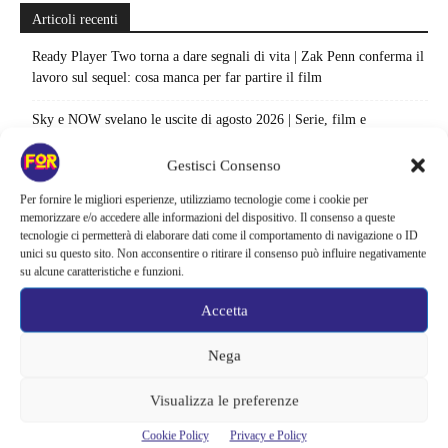
Articoli recenti
Ready Player Two torna a dare segnali di vita | Zak Penn conferma il
lavoro sul sequel: cosa manca per far partire il film
Sky e NOW svelano le uscite di agosto 2026 | Serie, film e
documentari in arrivo: i titoli da non perdere
Gestisci Consenso
Spider-Man: Brand New Day riapre una vecchia ferita | Il finale
Per fornire le migliori esperienze, utilizziamo tecnologie come i cookie per
alimenta una nuova teoria: il dettaglio che coinvolge i due più amati
memorizzare e/o accedere alle informazioni del dispositivo. Il consenso a queste
tecnologie ci permetterà di elaborare dati come il comportamento di navigazione o ID
Barbie 2 rischia di saltare | Warner Bros. ha pochi mesi per trovare un
unici su questo sito. Non acconsentire o ritirare il consenso può influire negativamente
accordo: il dubbio che divide Hollywood
su alcune caratteristiche e funzioni.
La bocca del diavolo arriva su Prime Video, squali e claustrofobia nel
Accetta
nuovo survival horror: una vacanza diventa una trappola
Nega
La paura dell’altezza torna al cinema | Il sequel di Fall cambia
scenario: una nuova sfida senza via di fuga
Visualizza le preferenze
Sony ferma i film sui personaggi di Spider-Man, nessun nuovo
Cookie Policy
Privacy e Policy