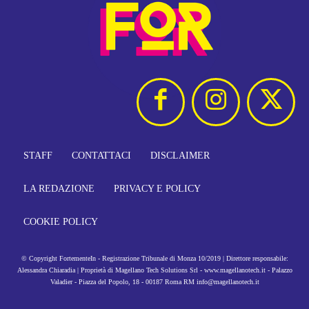
STAFF
CONTATTACI
DISCLAIMER
LA REDAZIONE
PRIVACY E POLICY
COOKIE POLICY
© Copyright FortementeIn - Registrazione Tribunale di Monza 10/2019 | Direttore responsabile:
Alessandra Chiaradia | Proprietà di Magellano Tech Solutions Srl - www.magellanotech.it - Palazzo
Valadier - Piazza del Popolo, 18 - 00187 Roma RM info@magellanotech.it