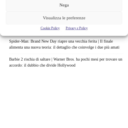
Nega
Ready Player Two torna a dare segnali di vita | Zak Penn conferma il
lavoro sul sequel: cosa manca per far partire il film
Visualizza le preferenze
Sky e NOW svelano le uscite di agosto 2026 | Serie, film e
Cookie Policy
Privacy e Policy
documentari in arrivo: i titoli da non perdere
Spider-Man: Brand New Day riapre una vecchia ferita | Il finale
alimenta una nuova teoria: il dettaglio che coinvolge i due più amati
Barbie 2 rischia di saltare | Warner Bros. ha pochi mesi per trovare un
accordo: il dubbio che divide Hollywood