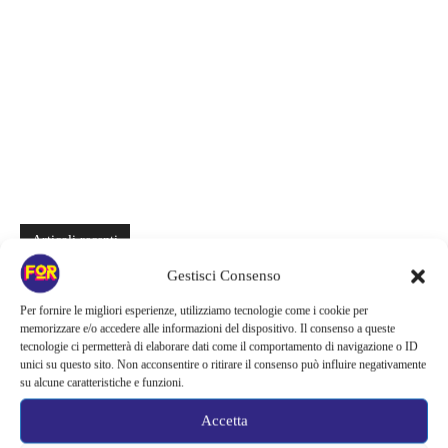
Articoli recenti
Gestisci Consenso
Il creatore di Yellowstone firma un altro successo | La serie supera
Fallout e One Piece: il risultato è eccezionale
Per fornire le migliori esperienze, utilizziamo tecnologie come i cookie per
memorizzare e/o accedere alle informazioni del dispositivo. Il consenso a queste
Ted Lasso cambia completamente squadra | La quarta stagione riparte
tecnologie ci permetterà di elaborare dati come il comportamento di navigazione o ID
dal calcio femminile: perché è la scelta più coerente
unici su questo sito. Non acconsentire o ritirare il consenso può influire negativamente
su alcune caratteristiche e funzioni.
Monster affronta il caso Lizzie Borden, Netflix svela data e prime
Accetta
immagini: cosa anticipano sulla nuova stagione