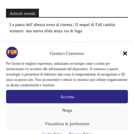
Articoli recenti
La paura dell’altezza torna al cinema | Il sequel di Fall cambia
scenario: una nuova sfida senza via di fuga
Sony ferma i film sui personaggi di Spider-Man, nessun nuovo
progetto è in sviluppo: cosa resta dell’esperimento
Gestisci Consenso
Netflix saluta 16 titoli ad agosto 2026 | 3 serie e 13 film lasciano il
Per fornire le migliori esperienze, utilizziamo tecnologie come i cookie per
catalogo: le date da segnare per l’ultimo rewatch
memorizzare e/o accedere alle informazioni del dispositivo. Il consenso a queste
tecnologie ci permetterà di elaborare dati come il comportamento di navigazione o ID
unici su questo sito. Non acconsentire o ritirare il consenso può influire negativamente
Netflix indaga sul lato oscuro del pollo fritto | Mo Gilligan affronta
su alcune caratteristiche e funzioni.
84 pasti in 28 giorni: da guardare subito
Accetta
Uno splendido errore 3 arriva su Netflix, l’ora esatta del debutto in
italia: quando saranno disponibili gli episodi
Nega
Agosto 2026 si accende in streaming | Oltre 40 serie tra grandi ritorni
Visualizza le preferenze
e debutti: gli appuntamenti da non perdere