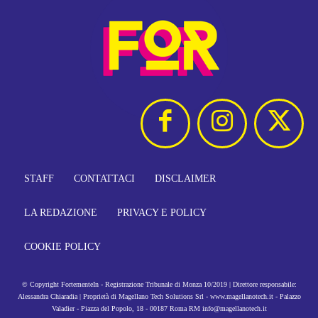
STAFF
CONTATTACI
DISCLAIMER
LA REDAZIONE
PRIVACY E POLICY
COOKIE POLICY
© Copyright FortementeIn - Registrazione Tribunale di Monza 10/2019 | Direttore responsabile:
Alessandra Chiaradia | Proprietà di Magellano Tech Solutions Srl - www.magellanotech.it - Palazzo
Valadier - Piazza del Popolo, 18 - 00187 Roma RM info@magellanotech.it