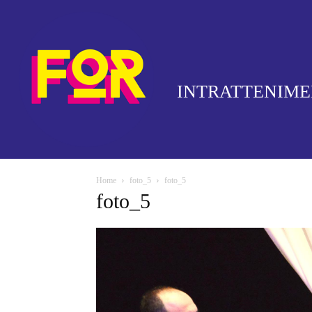
INTRATTENIM
Home
foto_5
foto_5
foto_5