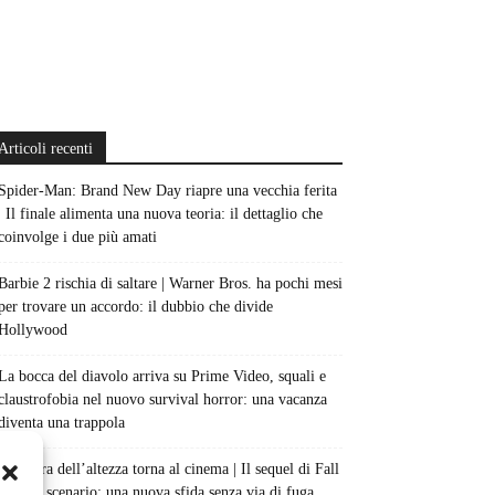
Articoli recenti
Spider-Man: Brand New Day riapre una vecchia ferita
| Il finale alimenta una nuova teoria: il dettaglio che
coinvolge i due più amati
Barbie 2 rischia di saltare | Warner Bros. ha pochi mesi
per trovare un accordo: il dubbio che divide
Hollywood
La bocca del diavolo arriva su Prime Video, squali e
claustrofobia nel nuovo survival horror: una vacanza
diventa una trappola
La paura dell’altezza torna al cinema | Il sequel di Fall
cambia scenario: una nuova sfida senza via di fuga