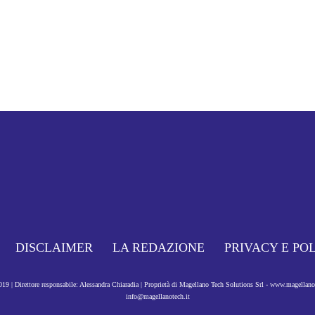
DISCLAIMER
LA REDAZIONE
PRIVACY E PO
9 | Direttore responsabile: Alessandra Chiaradia | Proprietà di Magellano Tech Solutions Srl - www.magellan
info@magellanotech.it