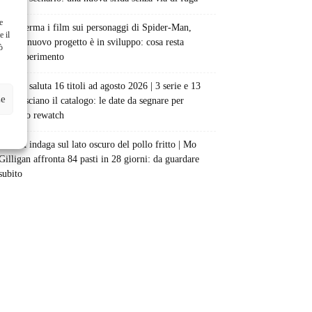
e
Sony ferma i film sui personaggi di Spider-Man,
e il
nessun nuovo progetto è in sviluppo: cosa resta
ò
dell’esperimento
Netflix saluta 16 titoli ad agosto 2026 | 3 serie e 13
ze
film lasciano il catalogo: le date da segnare per
l’ultimo rewatch
Netflix indaga sul lato oscuro del pollo fritto | Mo
Gilligan affronta 84 pasti in 28 giorni: da guardare
subito