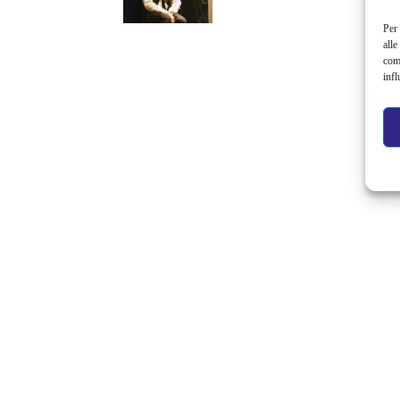
Per 
alle
com
infl