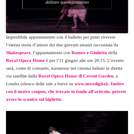
abilitare questo contenuto
Imperdibile appuntamento con il balletto per poter rivivere
l’eterna storia d’amore dei due giovani amanti raccontata da
Shakespeare
, l’appuntamento con
Romeo e Giulietta
della
Royal Opera House
è per l’11 giugno alle ore 20.15. L’evento
sarà, come di consueto, trasmesso nei cinema italiani in diretta
via satellite dalla
Royal Opera House di Covent Garden
, a
Londra (elenco delle sale a breve su
www.nexodigital
).
Inoltre
con il nostro coupon, che trovate in fondo all’articolo, potrete
avere lo scontro sul biglietto.