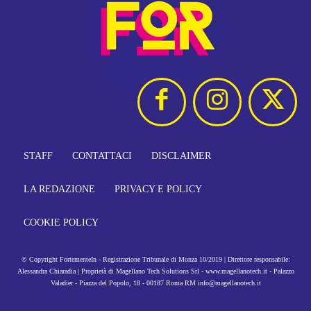
STAFF
CONTATTACI
DISCLAIMER
LA REDAZIONE
PRIVACY E POLICY
COOKIE POLICY
© Copyright FortementeIn - Registrazione Tribunale di Monza 10/2019 | Direttore responsabile:
Alessandra Chiaradia | Proprietà di Magellano Tech Solutions Srl - www.magellanotech.it - Palazzo
Valadier - Piazza del Popolo, 18 - 00187 Roma RM info@magellanotech.it