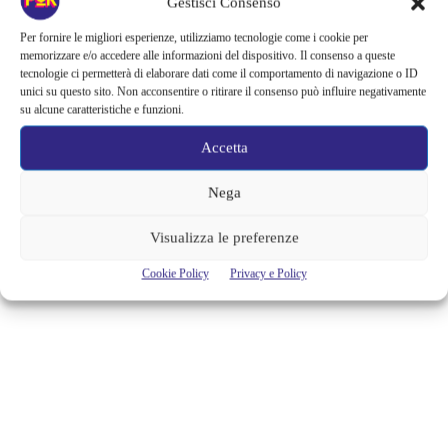
NEI CINEMA DALLA ROYAL
Gestisci Consenso
OPERA HOUSE DI LONDRA
Per fornire le migliori esperienze, utilizziamo tecnologie come i cookie per
memorizzare e/o accedere alle informazioni del dispositivo. Il consenso a queste
https://www.youtube.com/watch?v=psVQijcqpBg&feature=youtu.be
tecnologie ci permetterà di elaborare dati come il comportamento di navigazione o ID
Imperdibile appuntamento con il balletto per poter rivivere l’eterna
unici su questo sito. Non acconsentire o ritirare il consenso può influire negativamente
storia d’amore dei due giovani amanti raccontata da Shakespeare,
su alcune caratteristiche e funzioni.
l’appuntamento con Romeo e Giulietta della Royal Opera House è per
l’11 giugno alle ore 20.15. L’evento sarà, come di consueto, trasmesso
Accetta
nei cinema italiani in diretta via satellite dalla Royal Opera House di
Covent Garden, a Londra (elenco delle sale...
Nega
Cristina Canci
Visualizza le preferenze
Cookie Policy
Privacy e Policy