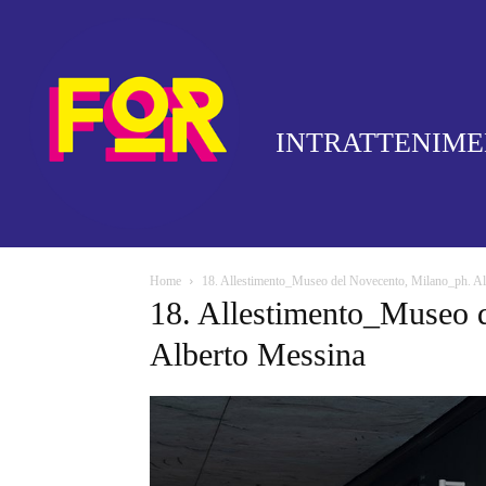
INTRATTENIM
Home
18. Allestimento_Museo del Novecento, Milano_ph. A
18. Allestimento_Museo 
Alberto Messina