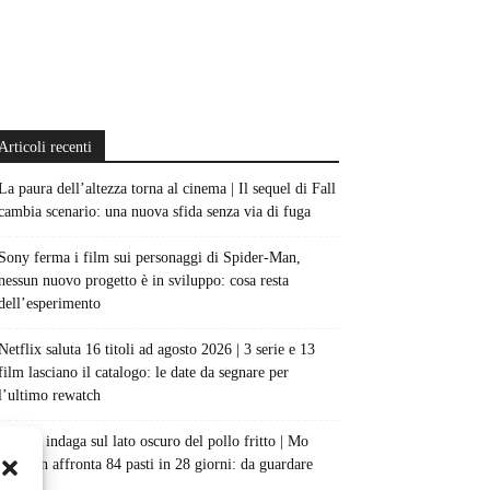
Articoli recenti
La paura dell’altezza torna al cinema | Il sequel di Fall
cambia scenario: una nuova sfida senza via di fuga
Sony ferma i film sui personaggi di Spider-Man,
nessun nuovo progetto è in sviluppo: cosa resta
dell’esperimento
Netflix saluta 16 titoli ad agosto 2026 | 3 serie e 13
film lasciano il catalogo: le date da segnare per
l’ultimo rewatch
Netflix indaga sul lato oscuro del pollo fritto | Mo
Gilligan affronta 84 pasti in 28 giorni: da guardare
subito