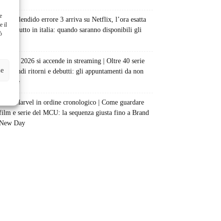
e
Uno splendido errore 3 arriva su Netflix, l’ora esatta
e il
del debutto in italia: quando saranno disponibili gli
ò
episodi
Agosto 2026 si accende in streaming | Oltre 40 serie
ze
tra grandi ritorni e debutti: gli appuntamenti da non
perdere
Film Marvel in ordine cronologico | Come guardare
film e serie del MCU: la sequenza giusta fino a Brand
New Day