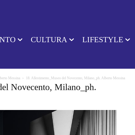
ENTO
CULTURA
LIFESTYLE
lberto Messina
18. Allestimento_Museo del Novecento, Milano_ph. Alberto Messina
del Novecento, Milano_ph.