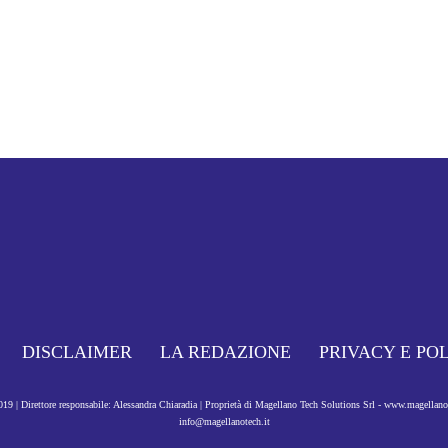
DISCLAIMER
LA REDAZIONE
PRIVACY E PO
9 | Direttore responsabile: Alessandra Chiaradia | Proprietà di Magellano Tech Solutions Srl - www.magellan
info@magellanotech.it