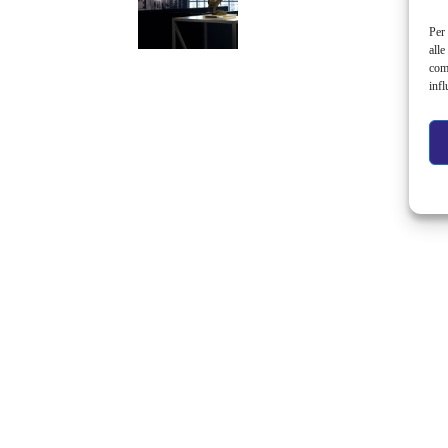
Per 
alle
com
infl