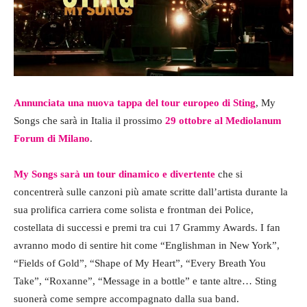
Annunciata una nuova tappa del tour europeo di Sting
, My
Songs che sarà in Italia il prossimo
29 ottobre al Mediolanum
Forum di Milano
.
My Songs sarà un tour dinamico e divertente
che si
concentrerà sulle canzoni più amate scritte dall’artista durante la
sua prolifica carriera come solista e frontman dei Police,
costellata di successi e premi tra cui 17 Grammy Awards. I fan
avranno modo di sentire hit come “Englishman in New York”,
“Fields of Gold”, “Shape of My Heart”, “Every Breath You
Take”, “Roxanne”, “Message in a bottle” e tante altre… Sting
suonerà come sempre accompagnato dalla sua band.