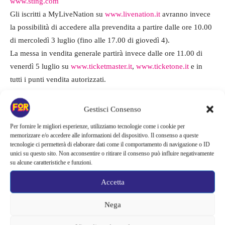
www.sting.com
Gli iscritti a MyLiveNation su
www.livenation.it
avranno invece
la possibilità di accedere alla prevendita a partire dalle ore 10.00
di mercoledì 3 luglio (fino alle 17.00 di giovedì 4).
La messa in vendita generale partirà invece dalle ore 11.00 di
venerdì 5 luglio su
www.ticketmaster.it
,
www.ticketone.it
e in
tutti i punti vendita autorizzati.
Gestisci Consenso
TAGS
concerti
eventi
live
musica
spettacolo
Sting
Per fornire le migliori esperienze, utilizziamo tecnologie come i cookie per
memorizzare e/o accedere alle informazioni del dispositivo. Il consenso a queste
tecnologie ci permetterà di elaborare dati come il comportamento di navigazione o ID
unici su questo sito. Non acconsentire o ritirare il consenso può influire negativamente
su alcune caratteristiche e funzioni.
Accetta
Nega