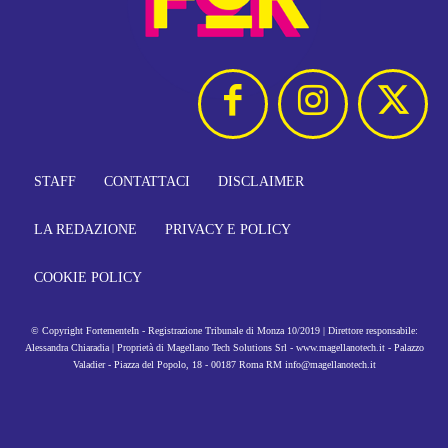
STAFF
CONTATTACI
DISCLAIMER
LA REDAZIONE
PRIVACY E POLICY
COOKIE POLICY
© Copyright FortementeIn - Registrazione Tribunale di Monza 10/2019 | Direttore responsabile:
Alessandra Chiaradia | Proprietà di Magellano Tech Solutions Srl - www.magellanotech.it - Palazzo
Valadier - Piazza del Popolo, 18 - 00187 Roma RM info@magellanotech.it