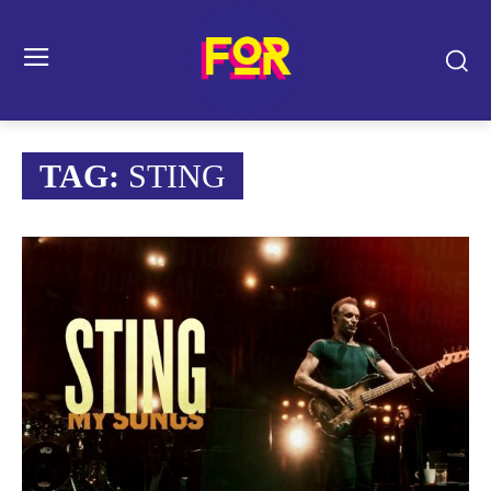
TAG:
STING