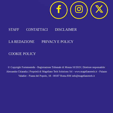
STAFF
CONTATTACI
DISCLAIMER
LA REDAZIONE
PRIVACY E POLICY
COOKIE POLICY
© Copyright FortementeIn - Registrazione Tribunale di Monza 10/2019 | Direttore responsabile:
Alessandra Chiaradia | Proprietà di Magellano Tech Solutions Srl - www.magellanotech.it - Palazzo
Valadier - Piazza del Popolo, 18 - 00187 Roma RM info@magellanotech.it