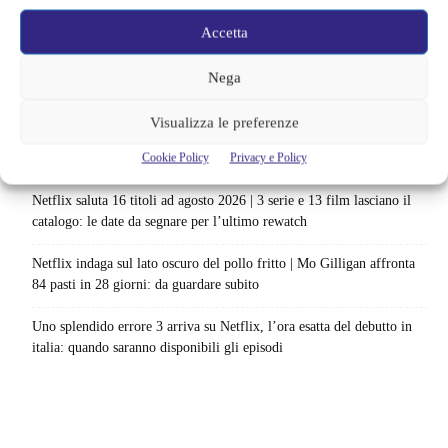
La bocca del diavolo arriva su Prime Video, squali e claustrofobia nel
Accetta
nuovo survival horror: una vacanza diventa una trappola
La paura dell’altezza torna al cinema | Il sequel di Fall cambia
Nega
scenario: una nuova sfida senza via di fuga
Visualizza le preferenze
Sony ferma i film sui personaggi di Spider-Man, nessun nuovo
Cookie Policy
Privacy e Policy
progetto è in sviluppo: cosa resta dell’esperimento
Netflix saluta 16 titoli ad agosto 2026 | 3 serie e 13 film lasciano il
catalogo: le date da segnare per l’ultimo rewatch
Netflix indaga sul lato oscuro del pollo fritto | Mo Gilligan affronta
84 pasti in 28 giorni: da guardare subito
Uno splendido errore 3 arriva su Netflix, l’ora esatta del debutto in
italia: quando saranno disponibili gli episodi