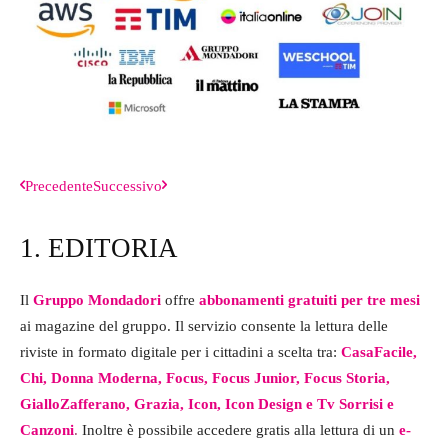
Precedente
Successivo
1. EDITORIA
2
Il
Gruppo Mondadori
offre
abbonamenti gratuiti per tre mesi
Am
ai magazine del gruppo. Il servizio consente la lettura delle
gli
riviste in formato digitale per i cittadini a scelta tra:
CasaFacile,
Ra
Chi, Donna Moderna, Focus, Focus Junior, Focus Storia,
al 
GialloZafferano, Grazia, Icon, Icon Design e Tv Sorrisi e
l’o
Canzoni
.
Inoltre è possibile accedere gratis alla lettura di un
e-
Inf