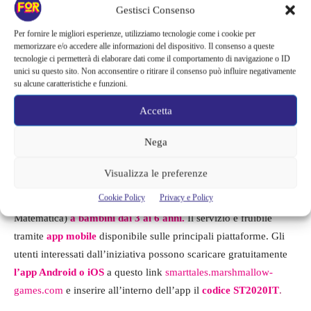
Non solo,
tutte le tracce audio e gli e-book possono anche
Gestisci Consenso
essere scaricati e portati con sé sui propri device
.
Per fornire le migliori esperienze, utilizziamo tecnologie come i cookie per
memorizzare e/o accedere alle informazioni del dispositivo. Il consenso a queste
Open DDB
, lanciato lo scorso 7 marzo, invece è un servizio che
tecnologie ci permetterà di elaborare dati come il comportamento di navigazione o ID
unici su questo sito. Non acconsentire o ritirare il consenso può influire negativamente
ha come obiettivo quello di “ribadire il valore della cultura dal
su alcune caratteristiche e funzioni.
basso e della sua diffusione”. Vengono quindi
distribuiti on
demand libri, film, musica di autori indipendenti.
In questo
Accetta
periodo tutti i contenuti vengono
offerti in modo gratuito
.
Nega
Smart Tales
propone un abbonamento gratuito per tre mesi alla
Visualizza le preferenze
libreria di libri interattivi e animati
creati da educatori che
Cookie Policy
Privacy e Policy
insegnano le materie STEM (Scienze, Tecnologia, Ingegneria e
Matematica)
a bambini dai 3 ai 6 anni.
Il servizio è fruibile
tramite
app mobile
disponibile sulle principali piattaforme. Gli
utenti interessati dall’iniziativa possono scaricare gratuitamente
l’app Android o iOS
a questo link
smarttales.marshmallow-
games.com
e inserire all’interno dell’app il
codice ST2020IT
.