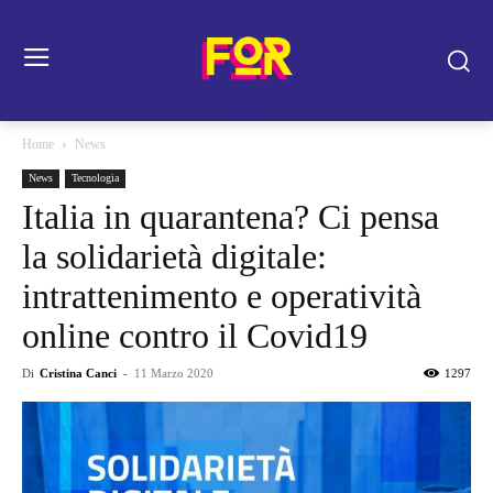
Home
News
News
Tecnologia
Italia in quarantena? Ci pensa
la solidarietà digitale:
intrattenimento e operatività
online contro il Covid19
Di
Cristina Canci
-
11 Marzo 2020
1297