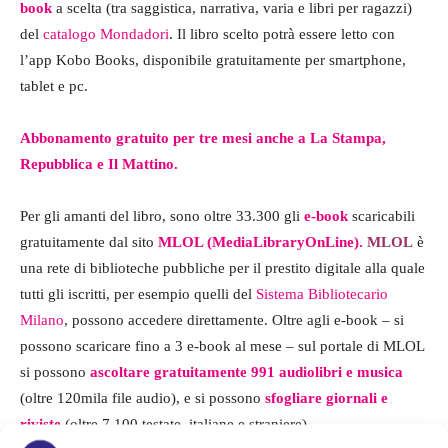
book
a scelta (tra saggistica, narrativa, varia e libri per ragazzi)
con
del
catalogo Mondadori
. Il libro scelto potrà essere letto con
gra
l’app Kobo Books, disponibile gratuitamente per smartphone,
tablet e pc.
Abbonamento gratuito per tre mesi anche a La Stampa,
Repubblica e Il Mattino.
Per gli amanti del libro, sono oltre 33.300 gli
e-book
scaricabili
gratuitamente dal sito
MLOL (MediaLibraryOnLine).
MLOL
è
una rete di biblioteche pubbliche per il prestito digitale alla quale
tutti gli iscritti, per esempio quelli del
Sistema Bibliotecario
Milano
, possono accedere direttamente. Oltre agli e-book – si
possono scaricare fino a 3 e-book al mese – sul portale di MLOL
si possono
ascoltare gratuitamente 991 audiolibri e musica
(oltre 120mila file audio), e si possono
sfogliare giornali e
riviste
(oltre 7.100 testate, italiane e straniere).