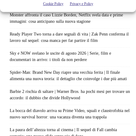
Cookie Policy
Privacy e Policy
Articoli recenti
Monster affronta il caso Lizzie Borden, Netflix svela data e prime
immagini: cosa anticipano sulla nuova stagione
Ready Player Two torna a dare segnali di vita | Zak Penn conferma il
lavoro sul sequel: cosa manca per far partire il film
Sky e NOW svelano le uscite di agosto 2026 | Serie, film e
documentari in arrivo: i titoli da non perdere
Spider-Man: Brand New Day riapre una vecchia ferita | Il finale
alimenta una nuova teoria: il dettaglio che coinvolge i due più amati
Barbie 2 rischia di saltare | Warner Bros. ha pochi mesi per trovare un
accordo: il dubbio che divide Hollywood
La bocca del diavolo arriva su Prime Video, squali e claustrofobia nel
nuovo survival horror: una vacanza diventa una trappola
La paura dell’altezza torna al cinema | Il sequel di Fall cambia