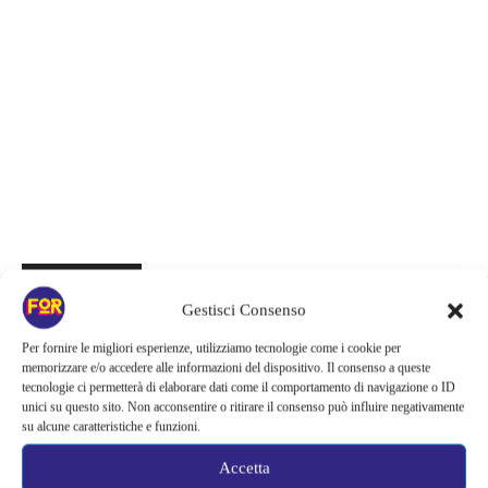
Articoli recenti
Gestisci Consenso
Ready Player Two torna a dare segnali di vita | Zak Penn conferma il
lavoro sul sequel: cosa manca per far partire il film
Per fornire le migliori esperienze, utilizziamo tecnologie come i cookie per
memorizzare e/o accedere alle informazioni del dispositivo. Il consenso a queste
tecnologie ci permetterà di elaborare dati come il comportamento di navigazione o ID
Sky e NOW svelano le uscite di agosto 2026 | Serie, film e
unici su questo sito. Non acconsentire o ritirare il consenso può influire negativamente
documentari in arrivo: i titoli da non perdere
su alcune caratteristiche e funzioni.
Spider-Man: Brand New Day riapre una vecchia ferita | Il finale
Accetta
alimenta una nuova teoria: il dettaglio che coinvolge i due più amati