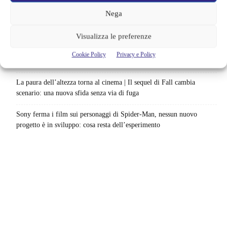
Nega
Barbie 2 rischia di saltare | Warner Bros. ha pochi mesi per trovare un
accordo: il dubbio che divide Hollywood
Visualizza le preferenze
La bocca del diavolo arriva su Prime Video, squali e claustrofobia nel
Cookie Policy
Privacy e Policy
nuovo survival horror: una vacanza diventa una trappola
La paura dell’altezza torna al cinema | Il sequel di Fall cambia
scenario: una nuova sfida senza via di fuga
Sony ferma i film sui personaggi di Spider-Man, nessun nuovo
progetto è in sviluppo: cosa resta dell’esperimento