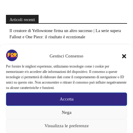
Articoli recenti
Il creatore di Yellowstone firma un altro successo | La serie supera
Fallout e One Piece: il risultato è eccezionale
Ted Lasso cambia completamente squadra | La quarta stagione riparte
dal calcio femminile: perché è la scelta più coerente
Gestisci Consenso
Per fornire le migliori esperienze, utilizziamo tecnologie come i cookie per
Monster affronta il caso Lizzie Borden, Netflix svela data e prime
memorizzare e/o accedere alle informazioni del dispositivo. Il consenso a queste
immagini: cosa anticipano sulla nuova stagione
tecnologie ci permetterà di elaborare dati come il comportamento di navigazione o ID
unici su questo sito. Non acconsentire o ritirare il consenso può influire negativamente
Ready Player Two torna a dare segnali di vita | Zak Penn conferma il
su alcune caratteristiche e funzioni.
lavoro sul sequel: cosa manca per far partire il film
Accetta
Sky e NOW svelano le uscite di agosto 2026 | Serie, film e
documentari in arrivo: i titoli da non perdere
Nega
Spider-Man: Brand New Day riapre una vecchia ferita | Il finale
Visualizza le preferenze
alimenta una nuova teoria: il dettaglio che coinvolge i due più amati