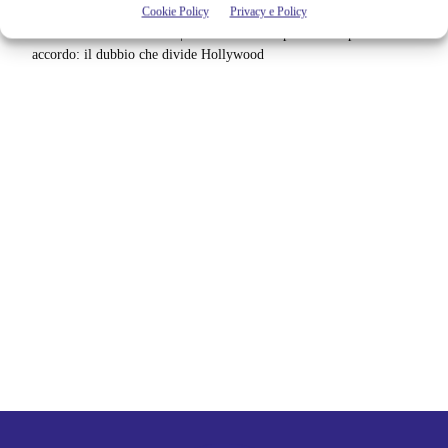
Cookie Policy
Privacy e Policy
Barbie 2 rischia di saltare | Warner Bros. ha pochi mesi per trovare un
accordo: il dubbio che divide Hollywood