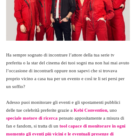
Ha sempre sognato di incontrare l’attore della tua serie tv
preferita o la star del cinema dei tuoi sogni ma non hai mai avuto
l’occasione di incontrarli oppure non sapevi che si trovava
proprio vicino a casa tua per un evento e così te li sei persi per
un soffio?
Adesso puoi monitorare gli eventi e gli spostamenti pubblici
delle tue celebrità preferite grazie a
Kebi Convention
,
uno
speciale motore di ricerca
pensato appositamente a misura di
fan e fandom, si tratta di un
tool capace di monitorare in ogni
momento gli eventi più vicini e le eventuali presenze di