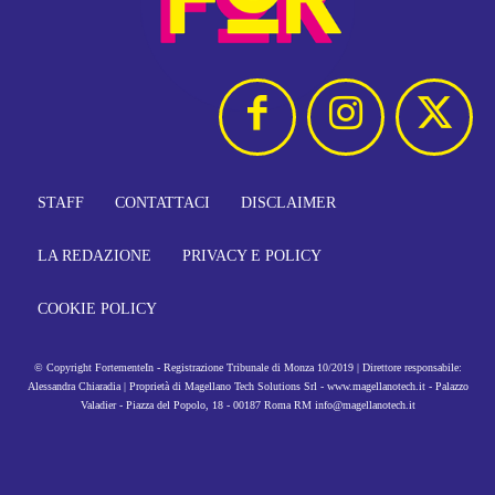
STAFF
CONTATTACI
DISCLAIMER
LA REDAZIONE
PRIVACY E POLICY
COOKIE POLICY
© Copyright FortementeIn - Registrazione Tribunale di Monza 10/2019 | Direttore responsabile:
Alessandra Chiaradia | Proprietà di Magellano Tech Solutions Srl - www.magellanotech.it - Palazzo
Valadier - Piazza del Popolo, 18 - 00187 Roma RM info@magellanotech.it