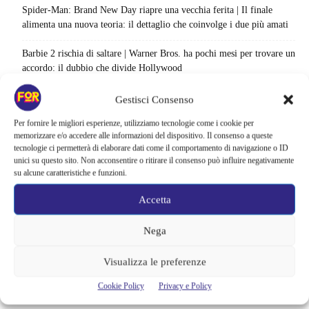
Spider-Man: Brand New Day riapre una vecchia ferita | Il finale
alimenta una nuova teoria: il dettaglio che coinvolge i due più amati
Barbie 2 rischia di saltare | Warner Bros. ha pochi mesi per trovare un
accordo: il dubbio che divide Hollywood
La bocca del diavolo arriva su Prime Video, squali e claustrofobia nel
Gestisci Consenso
nuovo survival horror: una vacanza diventa una trappola
Per fornire le migliori esperienze, utilizziamo tecnologie come i cookie per
memorizzare e/o accedere alle informazioni del dispositivo. Il consenso a queste
La paura dell’altezza torna al cinema | Il sequel di Fall cambia
tecnologie ci permetterà di elaborare dati come il comportamento di navigazione o ID
scenario: una nuova sfida senza via di fuga
unici su questo sito. Non acconsentire o ritirare il consenso può influire negativamente
su alcune caratteristiche e funzioni.
Sony ferma i film sui personaggi di Spider-Man, nessun nuovo
progetto è in sviluppo: cosa resta dell’esperimento
Accetta
Netflix saluta 16 titoli ad agosto 2026 | 3 serie e 13 film lasciano il
Nega
catalogo: le date da segnare per l’ultimo rewatch
Visualizza le preferenze
Netflix indaga sul lato oscuro del pollo fritto | Mo Gilligan affronta
84 pasti in 28 giorni: da guardare subito
Cookie Policy
Privacy e Policy