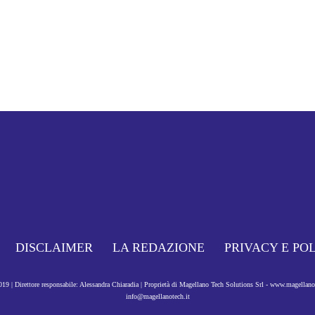
DISCLAIMER
LA REDAZIONE
PRIVACY E PO
9 | Direttore responsabile: Alessandra Chiaradia | Proprietà di Magellano Tech Solutions Srl - www.magellan
info@magellanotech.it