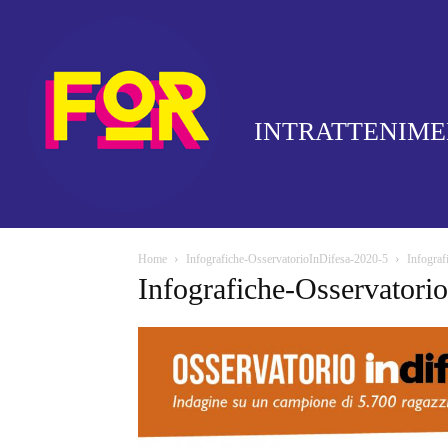
INTRATTENIM
Home
Infografiche-OsservatorioInDifesa-2020-5
Infograf
Infografiche-Osservatori