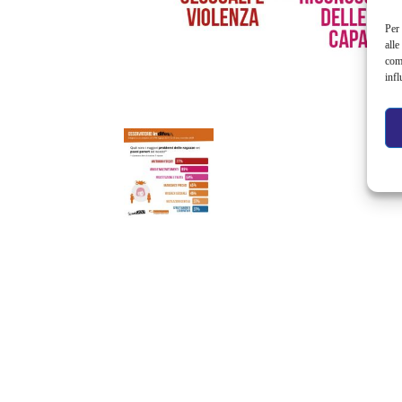
Per 
alle
com
infl