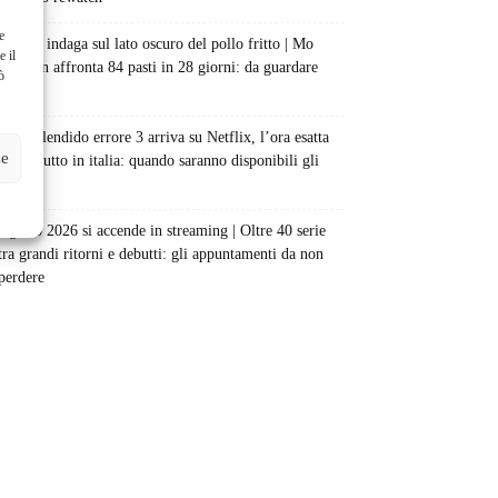
e
Netflix indaga sul lato oscuro del pollo fritto | Mo
e il
Gilligan affronta 84 pasti in 28 giorni: da guardare
ò
subito
Uno splendido errore 3 arriva su Netflix, l’ora esatta
ze
del debutto in italia: quando saranno disponibili gli
episodi
Agosto 2026 si accende in streaming | Oltre 40 serie
tra grandi ritorni e debutti: gli appuntamenti da non
perdere