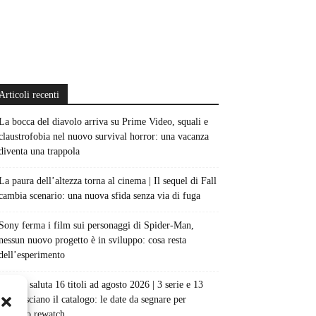
Articoli recenti
La bocca del diavolo arriva su Prime Video, squali e
claustrofobia nel nuovo survival horror: una vacanza
diventa una trappola
La paura dell’altezza torna al cinema | Il sequel di Fall
cambia scenario: una nuova sfida senza via di fuga
Sony ferma i film sui personaggi di Spider-Man,
nessun nuovo progetto è in sviluppo: cosa resta
dell’esperimento
Netflix saluta 16 titoli ad agosto 2026 | 3 serie e 13
film lasciano il catalogo: le date da segnare per
l’ultimo rewatch